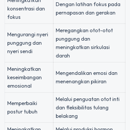
Meningkatkan
Dengan latihan fokus pada
konsentrasi dan
pernapasan dan gerakan
fokus
Meregangkan otot-otot
Mengurangi nyeri
punggung dan
punggung dan
meningkatkan sirkulasi
nyeri sendi
darah
Meningkatkan
Mengendalikan emosi dan
keseimbangan
menenangkan pikiran
emosional
Melalui penguatan otot inti
Memperbaiki
dan fleksibilitas tulang
postur tubuh
belakang
Meningkatkan
Melalui produksi hormon