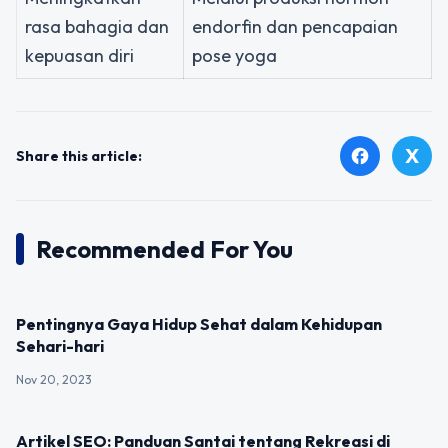
rasa bahagia dan
endorfin dan pencapaian
kepuasan diri
pose yoga
X
facebook
Share this article:
Recommended For You
UNCATEGORIZED
Pentingnya Gaya Hidup Sehat dalam Kehidupan
Sehari-hari
Nov 20, 2023
UNCATEGORIZED
Artikel SEO: Panduan Santai tentang Rekreasi di