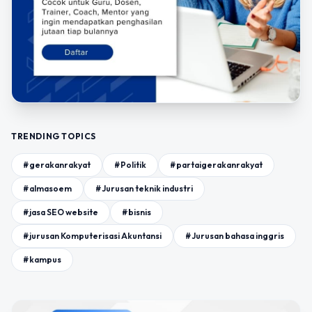
TRENDING TOPICS
#gerakanrakyat
#Politik
#partaigerakanrakyat
#almasoem
#Jurusan teknik industri
#jasa SEO website
#bisnis
#jurusan Komputerisasi Akuntansi
#Jurusan bahasa inggris
#kampus