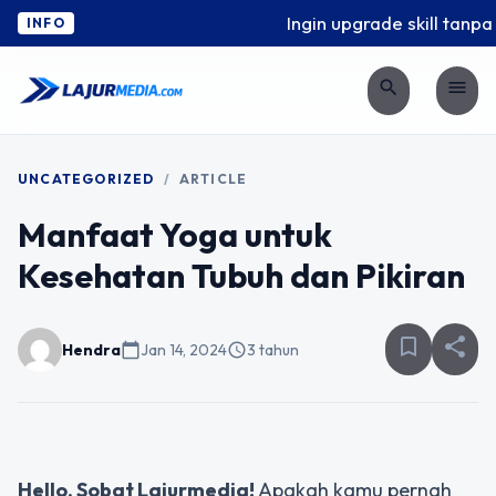
Ingin upgrade skill tanpa 
INFO
search
menu
UNCATEGORIZED
/
ARTICLE
Manfaat Yoga untuk
Kesehatan Tubuh dan Pikiran
bookmark_border
share
Hendra
calendar_today
Jan 14, 2024
schedule
3 tahun
Hello, Sobat Lajurmedia!
Apakah kamu pernah