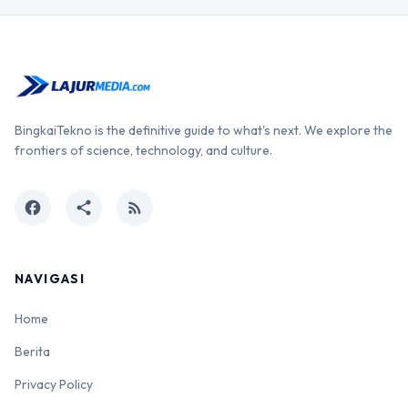
BingkaiTekno is the definitive guide to what's next. We explore the
frontiers of science, technology, and culture.
facebook
share
rss_feed
NAVIGASI
Home
Berita
Privacy Policy