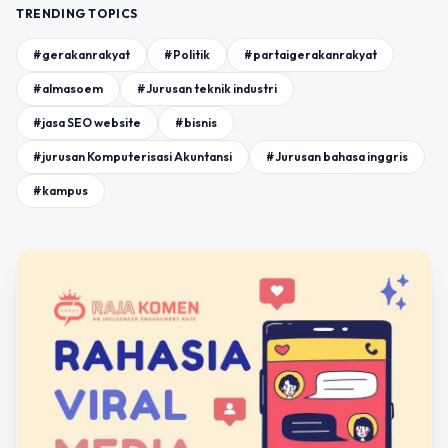
TRENDING TOPICS
#gerakanrakyat
#Politik
#partaigerakanrakyat
#almasoem
#Jurusan teknik industri
#jasa SEO website
#bisnis
#jurusan Komputerisasi Akuntansi
#Jurusan bahasa inggris
#kampus