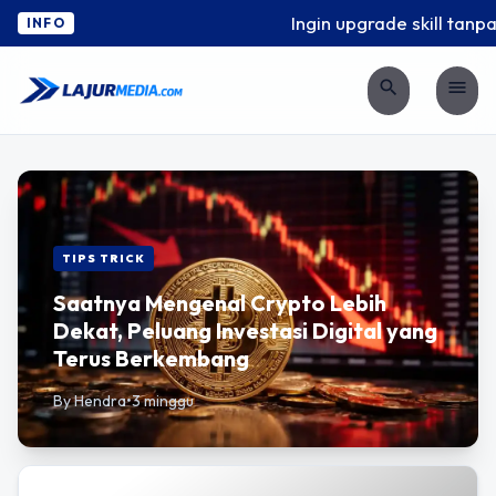
Ingin upgrade skill tanpa 
INFO
search
menu
TIPS TRICK
Saatnya Mengenal Crypto Lebih
Dekat, Peluang Investasi Digital yang
Terus Berkembang
By Hendra
•
3 minggu