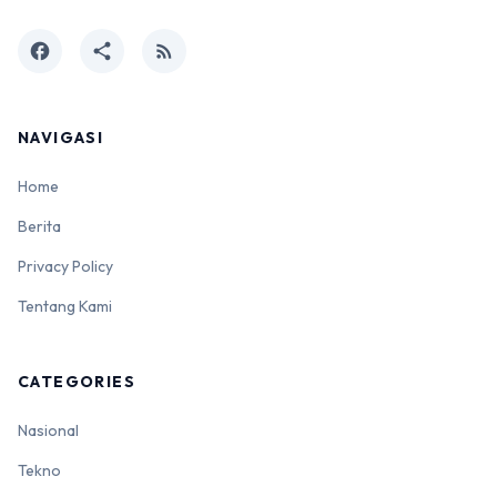
facebook
share
rss_feed
NAVIGASI
Home
Berita
Privacy Policy
Tentang Kami
CATEGORIES
Nasional
Tekno