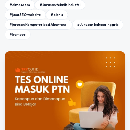
#almasoem
#Jurusan teknik industri
#jasa SEO website
#bisnis
#jurusan Komputerisasi Akuntansi
#Jurusan bahasa inggris
#kampus