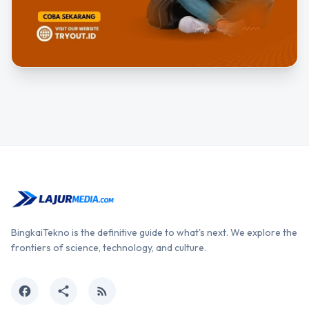
BingkaiTekno is the definitive guide to what's next. We explore the
frontiers of science, technology, and culture.
facebook
share
rss_feed