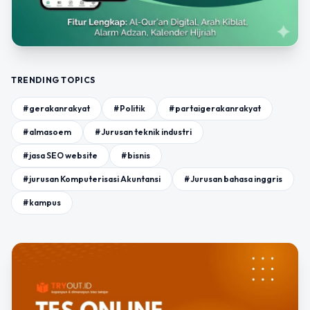
TRENDING TOPICS
#gerakanrakyat
#Politik
#partaigerakanrakyat
#almasoem
#Jurusan teknik industri
#jasa SEO website
#bisnis
#jurusan Komputerisasi Akuntansi
#Jurusan bahasa inggris
#kampus