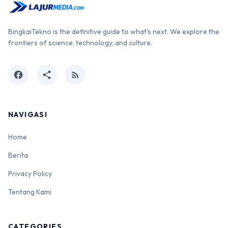
BingkaiTekno is the definitive guide to what's next. We explore the
frontiers of science, technology, and culture.
facebook
share
rss_feed
NAVIGASI
Home
Berita
Privacy Policy
Tentang Kami
CATEGORIES