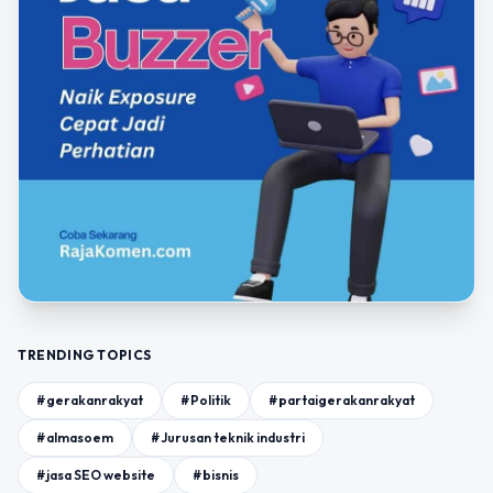
TRENDING TOPICS
#gerakanrakyat
#Politik
#partaigerakanrakyat
#almasoem
#Jurusan teknik industri
#jasa SEO website
#bisnis