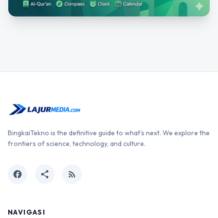
BingkaiTekno is the definitive guide to what's next. We explore the
frontiers of science, technology, and culture.
facebook
share
rss_feed
NAVIGASI