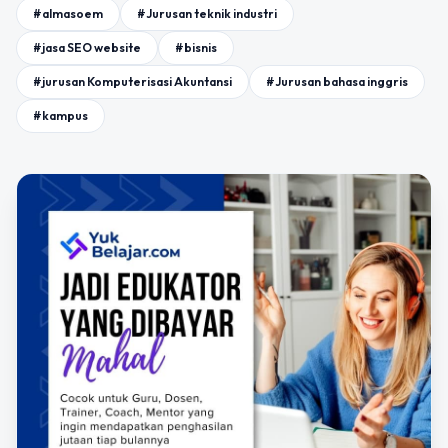
#almasoem
#Jurusan teknik industri
#jasa SEO website
#bisnis
#jurusan Komputerisasi Akuntansi
#Jurusan bahasa inggris
#kampus