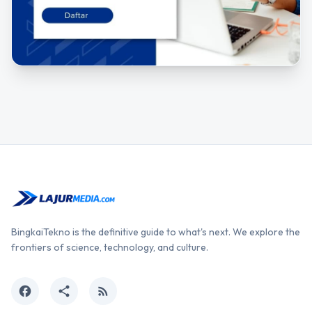
BingkaiTekno is the definitive guide to what's next. We explore the
frontiers of science, technology, and culture.
facebook
share
rss_feed