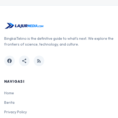
BingkaiTekno is the definitive guide to what's next. We explore the
frontiers of science, technology, and culture.
facebook
share
rss_feed
NAVIGASI
Home
Berita
Privacy Policy