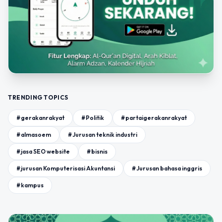
TRENDING TOPICS
#gerakanrakyat
#Politik
#partaigerakanrakyat
#almasoem
#Jurusan teknik industri
#jasa SEO website
#bisnis
#jurusan Komputerisasi Akuntansi
#Jurusan bahasa inggris
#kampus