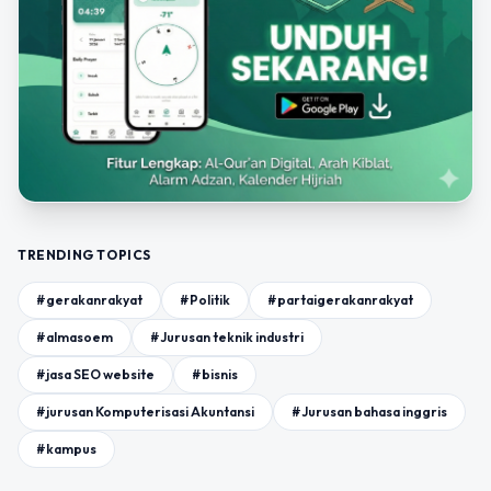
TRENDING TOPICS
#gerakanrakyat
#Politik
#partaigerakanrakyat
#almasoem
#Jurusan teknik industri
#jasa SEO website
#bisnis
#jurusan Komputerisasi Akuntansi
#Jurusan bahasa inggris
#kampus