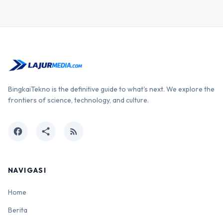
BingkaiTekno is the definitive guide to what's next. We explore the
frontiers of science, technology, and culture.
facebook
share
rss_feed
NAVIGASI
Home
Berita