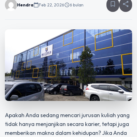
bookmark_border
share
Hendra
calendar_today
Feb 22, 2026
schedule
6 bulan
Apakah Anda sedang mencari jurusan kuliah yang
tidak hanya menjanjikan secara karier, tetapi juga
memberikan makna dalam kehidupan? Jika Anda