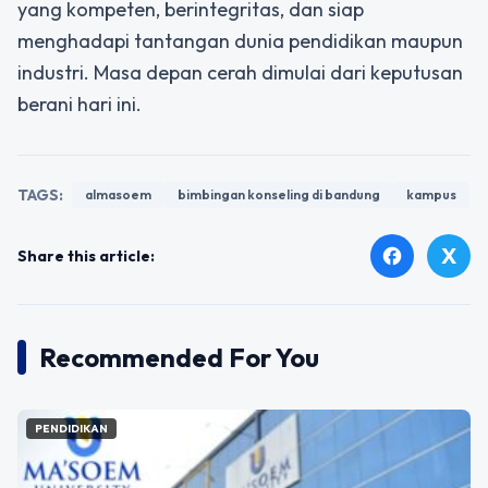
yang kompeten, berintegritas, dan siap
menghadapi tantangan dunia pendidikan maupun
industri. Masa depan cerah dimulai dari keputusan
berani hari ini.
TAGS:
almasoem
bimbingan konseling di bandung
kampus
X
facebook
Share this article:
Recommended For You
PENDIDIKAN