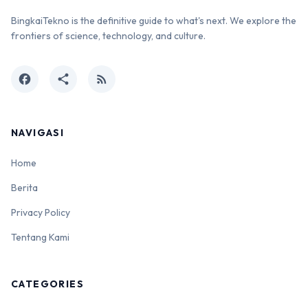
BingkaiTekno is the definitive guide to what's next. We explore the
frontiers of science, technology, and culture.
facebook
share
rss_feed
NAVIGASI
Home
Berita
Privacy Policy
Tentang Kami
CATEGORIES