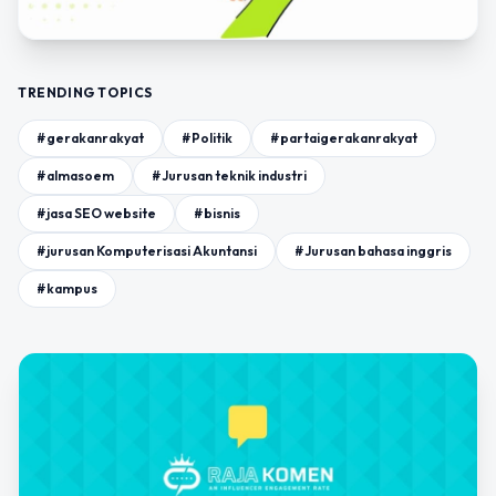
TRENDING TOPICS
#gerakanrakyat
#Politik
#partaigerakanrakyat
#almasoem
#Jurusan teknik industri
#jasa SEO website
#bisnis
#jurusan Komputerisasi Akuntansi
#Jurusan bahasa inggris
#kampus