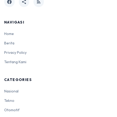
facebook
share
rss_feed
NAVIGASI
Home
Berita
Privacy Policy
Tentang Kami
CATEGORIES
Nasional
Tekno
Otomotif