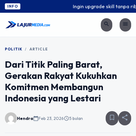
Ingin upgrade skill tanpa ribet
INFO
search
menu
POLITIK
/
ARTICLE
Dari Titik Paling Barat,
Gerakan Rakyat Kukuhkan
Komitmen Membangun
Indonesia yang Lestari
bookmark_border
share
Hendra
calendar_today
Feb 23, 2026
schedule
5 bulan