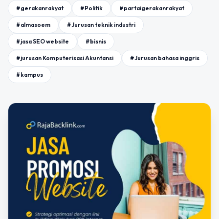
#gerakanrakyat
#Politik
#partaigerakanrakyat
#almasoem
#Jurusan teknik industri
#jasa SEO website
#bisnis
#jurusan Komputerisasi Akuntansi
#Jurusan bahasa inggris
#kampus