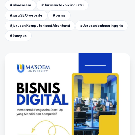
#almasoem
#Jurusan teknik industri
#jasa SEO website
#bisnis
#jurusan Komputerisasi Akuntansi
#Jurusan bahasa inggris
#kampus