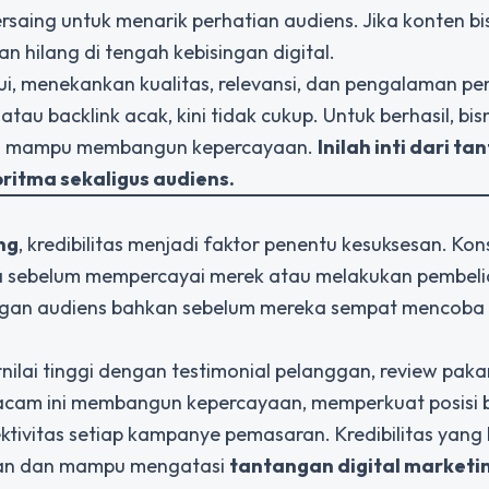
ersaing untuk menarik perhatian audiens. Jika konten b
n hilang di tengah kebisingan digital.
arui, menekankan kualitas, relevansi, dan pengalaman p
atau backlink acak, kini tidak cukup. Untuk berhasil, bis
 dan mampu membangun kepercayaan.
Inilah inti dari t
oritma sekaligus audiens.
ng
, kredibilitas menjadi faktor penentu kesuksesan. K
ata sebelum mempercayai merek atau melakukan pembelia
angan audiens bahkan sebelum mereka sempat mencoba
ilai tinggi dengan testimonial pelanggan, review paka
emacam ini membangun kepercayaan, memperkuat posisi b
ktivitas setiap kampanye pemasaran. Kredibilitas yang
ngan dan mampu mengatasi
tantangan digital marketi