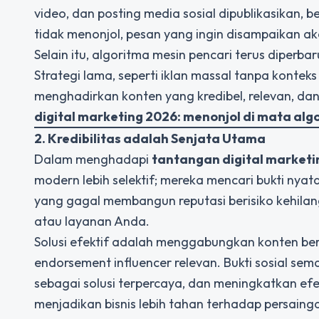
video, dan posting media sosial dipublikasikan, b
tidak menonjol, pesan yang ingin disampaikan aka
Selain itu, algoritma mesin pencari terus diperb
Strategi lama, seperti iklan massal tanpa konteks 
menghadirkan konten yang kredibel, relevan,
digital marketing 2026: menonjol di mata alg
2. Kredibilitas adalah Senjata Utama
Dalam menghadapi
tantangan digital marketi
modern lebih selektif; mereka mencari bukti ny
yang gagal membangun reputasi berisiko kehil
atau layanan Anda.
Solusi efektif adalah menggabungkan konten bern
endorsement influencer relevan. Bukti sosial s
sebagai solusi terpercaya, dan meningkatkan efe
menjadikan bisnis lebih tahan terhadap persai