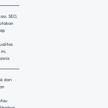
asi. SEO,
iptakan
iap
ualitas
ini,
isnis
nk dari
kan
atau
Strategi