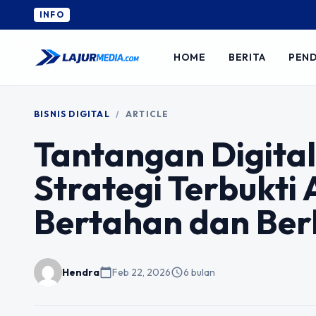
INFO
HOME
BERITA
PEND
BISNIS DIGITAL
/
ARTICLE
Tantangan Digita
Strategi Terbukti
Bertahan dan Be
Hendra
calendar_today
Feb 22, 2026
schedule
6 bulan