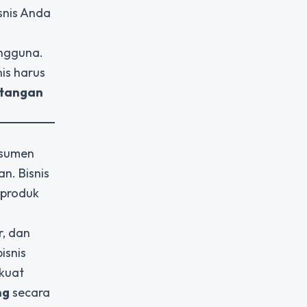
isnis Anda
engguna.
nis harus
antangan
onsumen
n. Bisnis
 produk
r, dan
isnis
 kuat
ng
secara