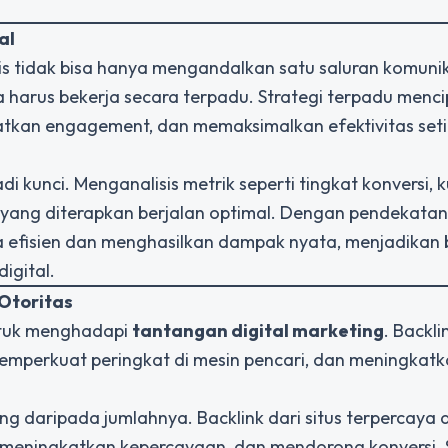
al
nis tidak bisa hanya mengandalkan satu saluran komunik
ya harus bekerja secara terpadu. Strategi terpadu menc
tkan engagement, dan memaksimalkan efektivitas set
 kunci. Menganalisis metrik seperti tingkat konversi, k
i yang diterapkan berjalan optimal. Dengan pendekatan 
efisien dan menghasilkan dampak nyata, menjadikan b
igital.
 Otoritas
untuk menghadapi
tantangan digital marketing
. Backli
memperkuat peringkat di mesin pencari, dan meningkat
ing daripada jumlahnya. Backlink dari situs terpercaya 
 meningkatkan kepercayaan, dan mendorong konversi. 