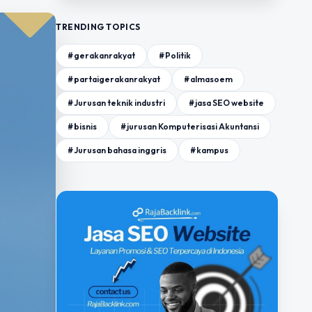
TRENDING TOPICS
#gerakanrakyat
#Politik
#partaigerakanrakyat
#almasoem
#Jurusan teknik industri
#jasa SEO website
#bisnis
#jurusan Komputerisasi Akuntansi
#Jurusan bahasa inggris
#kampus