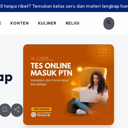
bet? Temukan kelas seru dan materi lengkap hanya di YukBela
search
E
KONTEN
KULINER
RELIGI
ap
bookmark_border
share