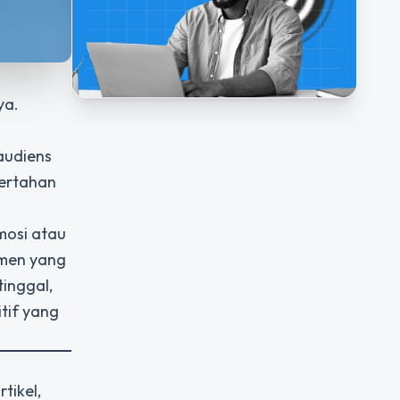
ya.
audiens
bertahan
mosi atau
umen yang
tinggal,
tif yang
tikel,