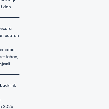
at dan
secara
san buatan
mencoba
bertahan,
njadi
 backlink
i
un 2026