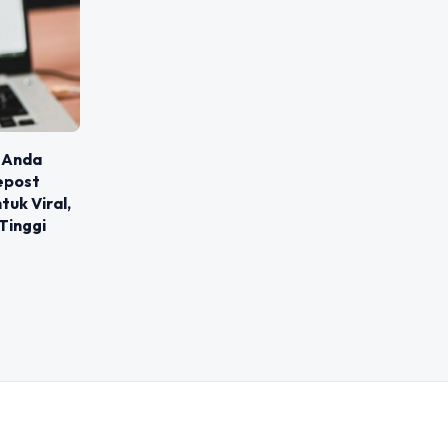
l Anda
epost
tuk Viral,
Tinggi