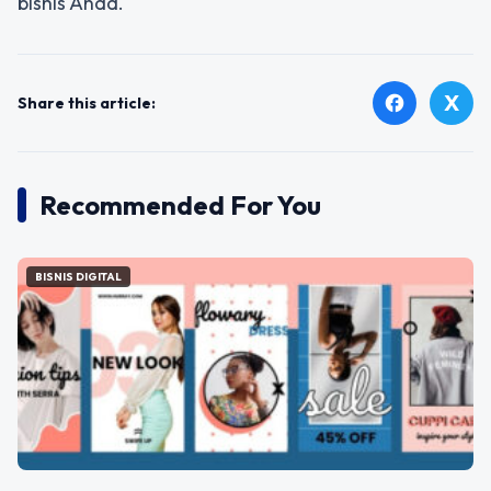
bisnis Anda.
X
facebook
Share this article:
Recommended For You
BISNIS DIGITAL