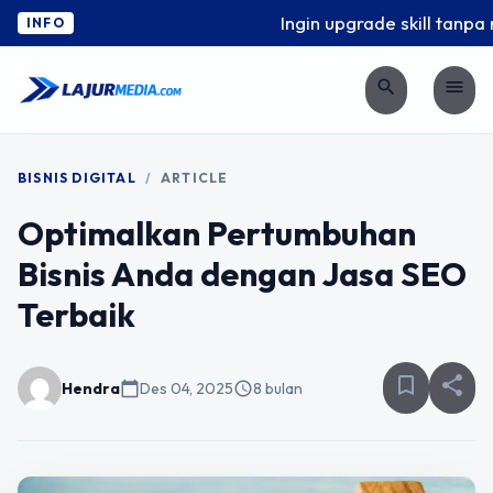
Ingin upgrade skill tanpa ri
INFO
search
menu
BISNIS DIGITAL
/
ARTICLE
Optimalkan Pertumbuhan
Bisnis Anda dengan Jasa SEO
Terbaik
bookmark_border
share
Hendra
calendar_today
Des 04, 2025
schedule
8 bulan