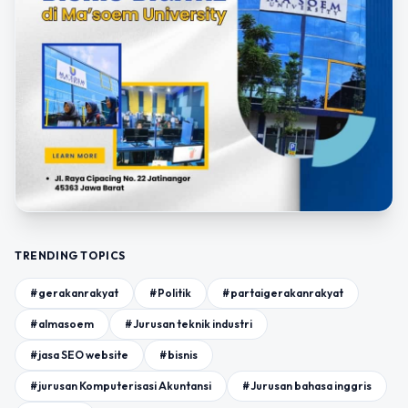
TRENDING TOPICS
#gerakanrakyat
#Politik
#partaigerakanrakyat
#almasoem
#Jurusan teknik industri
#jasa SEO website
#bisnis
#jurusan Komputerisasi Akuntansi
#Jurusan bahasa inggris