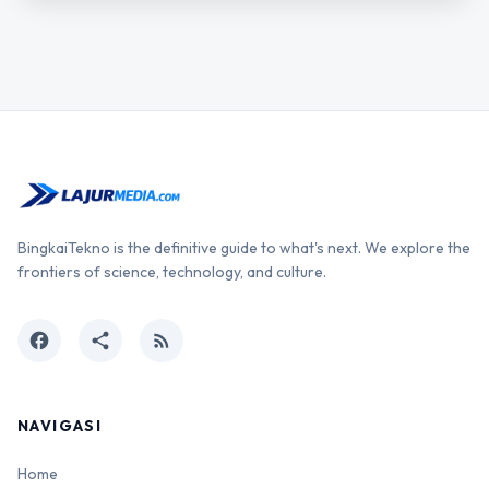
BingkaiTekno is the definitive guide to what's next. We explore the
frontiers of science, technology, and culture.
facebook
share
rss_feed
NAVIGASI
Home