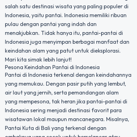
salah satu destinasi wisata yang paling populer di
Indonesia, yaitu pantai. Indonesia memiliki ribuan
pulau dengan pantai yang indah dan
menakjubkan. Tidak hanya itu, pantai-pantai di
Indonesia juga menyimpan berbagai manfaat dan
keindahan alam yang patut untuk dieksplorasi.
Mari kita simak lebih lanjut!
Pesona Keindahan Pantai di Indonesia
Pantai di Indonesia terkenal dengan keindahannya
yang memukau. Dengan pasir putih yang lembut,
air laut yang jernih, serta pemandangan alam
yang mempesona, tak heran jika pantai-pantai di
Indonesia sering menjadi destinasi favorit para
wisatawan lokal maupun mancanegara. Misalnya,
Pantai Kuta di Bali yang terkenal dengan
ombaknya yang cocok untuk berselancar atau