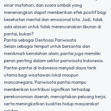
sinar matahari, dan suara ombak yang
menenangkan dapat memberikan efek positif bagi
kesehatan mental dan emosional kita. Jadi, tidak
ada alasan untuk tidak merencanakan liburan di
pantai, bukan?
Pantai sebagai Destinasi Pariwisata
Selain sebagai tempat untuk bersantai dan
menikmati keindahan alam, pantai juga memiliki
peran penting dalam sektor pariwisata Indonesia.
Pantai-pantai di Indonesia menjadi daya tarik
utama bagi wisatawan lokal maupun
mancanegara. Pariwisata pantai mampu
memberikan kontribusi signifikan terhadap
perekonomian daerah, menciptakan peluang kerja,
serta meningkatkan kualitas hidup masyarakat
sekitar.