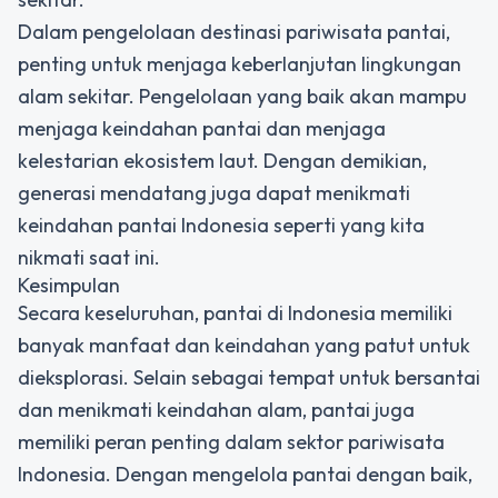
Dalam pengelolaan destinasi pariwisata pantai,
penting untuk menjaga keberlanjutan lingkungan
alam sekitar. Pengelolaan yang baik akan mampu
menjaga keindahan pantai dan menjaga
kelestarian ekosistem laut. Dengan demikian,
generasi mendatang juga dapat menikmati
keindahan pantai Indonesia seperti yang kita
nikmati saat ini.
Kesimpulan
Secara keseluruhan, pantai di Indonesia memiliki
banyak manfaat dan keindahan yang patut untuk
dieksplorasi. Selain sebagai tempat untuk bersantai
dan menikmati keindahan alam, pantai juga
memiliki peran penting dalam sektor pariwisata
Indonesia. Dengan mengelola pantai dengan baik,