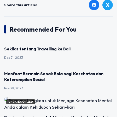
X
facebook
Share this article:
Recommended For You
UNCATEGORIZED
Sekilas tentang Travelling ke Bali
Des 21, 2023
UNCATEGORIZED
Manfaat Bermain Sepak Bola bagi Kesehatan dan
Keterampilan Sosial
Nov 28, 2023
UNCATEGORIZED