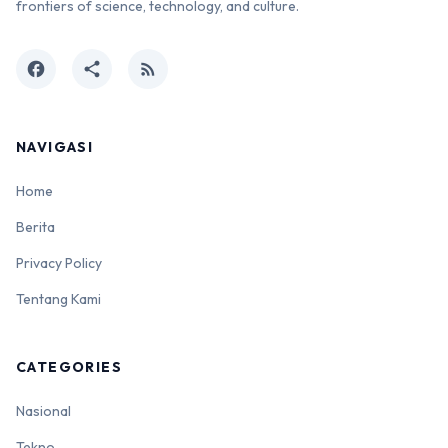
frontiers of science, technology, and culture.
facebook
share
rss_feed
NAVIGASI
Home
Berita
Privacy Policy
Tentang Kami
CATEGORIES
Nasional
Tekno