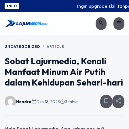
Ingin upgrade skill tanpa
INFO
search
menu
UNCATEGORIZED
/
ARTICLE
Sobat Lajurmedia, Kenali
Manfaat Minum Air Putih
dalam Kehidupan Sehari-hari
bookmark_border
share
Hendra
calendar_today
Des 18, 2023
schedule
3 tahun
Halo Sobat Lajurmedia! Apa kabar hari ini?