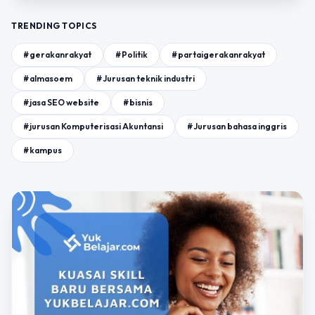
TRENDING TOPICS
#gerakanrakyat
#Politik
#partaigerakanrakyat
#almasoem
#Jurusan teknik industri
#jasa SEO website
#bisnis
#jurusan Komputerisasi Akuntansi
#Jurusan bahasa inggris
#kampus