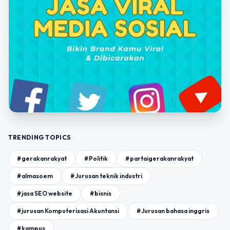
TRENDING TOPICS
#gerakanrakyat
#Politik
#partaigerakanrakyat
#almasoem
#Jurusan teknik industri
#jasa SEO website
#bisnis
#jurusan Komputerisasi Akuntansi
#Jurusan bahasa inggris
#kampus