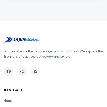
BingkaiTekno is the definitive guide to what's next. We explore the
frontiers of science, technology, and culture.
facebook
share
rss_feed
NAVIGASI
Home