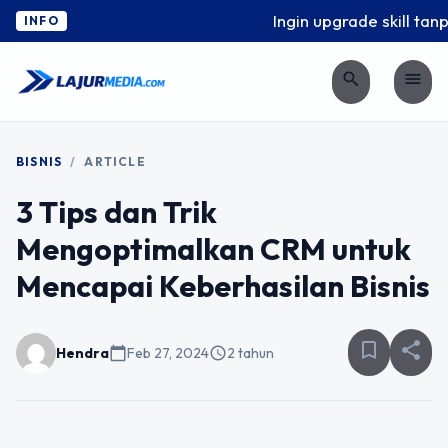
Ingin upgrade skill tanpa
INFO
search
menu
BISNIS
/
ARTICLE
3 Tips dan Trik
Mengoptimalkan CRM untuk
Mencapai Keberhasilan Bisnis
bookmark_border
share
Hendra
calendar_today
Feb 27, 2024
schedule
2 tahun