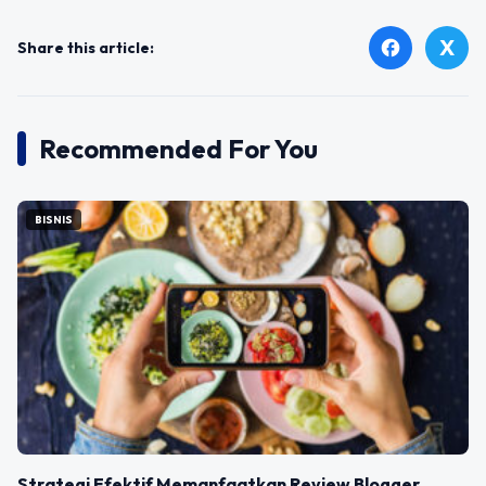
X
facebook
Share this article:
Recommended For You
BISNIS
Strategi Efektif Memanfaatkan Review Blogger