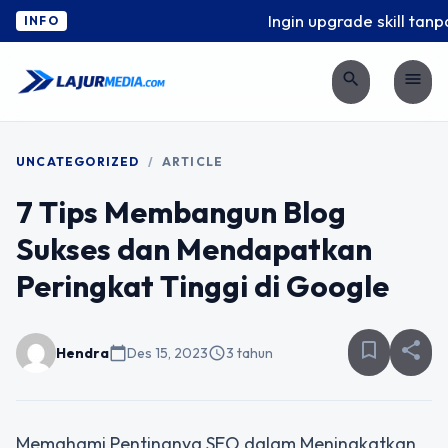
Ingin upgrade skill tanpa
INFO
search
menu
UNCATEGORIZED
/
ARTICLE
7 Tips Membangun Blog
Sukses dan Mendapatkan
Peringkat Tinggi di Google
bookmark_border
share
Hendra
calendar_today
Des 15, 2023
schedule
3 tahun
Memahami Pentingnya SEO dalam Meningkatkan