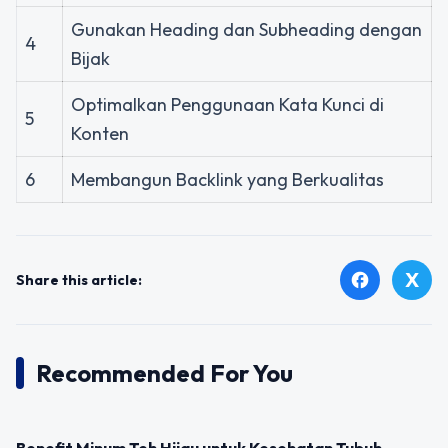
Gunakan Heading dan Subheading dengan
4
Bijak
Optimalkan Penggunaan Kata Kunci di
5
Konten
6
Membangun Backlink yang Berkualitas
X
facebook
Share this article:
Recommended For You
UNCATEGORIZED