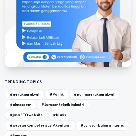
TRENDING TOPICS
#gerakanrakyat
#Politik
#partaigerakanrakyat
#almasoem
#Jurusan teknik industri
#jasa SEO website
#bisnis
#jurusan Komputerisasi Akuntansi
#Jurusan bahasa inggris
#kampus