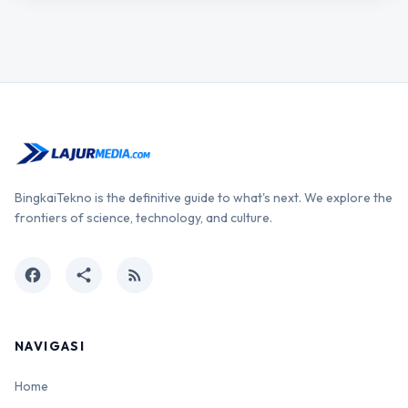
BingkaiTekno is the definitive guide to what's next. We explore the
frontiers of science, technology, and culture.
facebook
share
rss_feed
NAVIGASI
Home