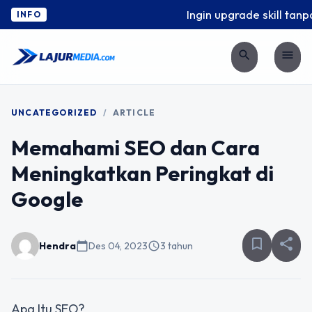
Ingin upgrade skill tanpa
INFO
search
menu
UNCATEGORIZED
/
ARTICLE
Memahami SEO dan Cara
Meningkatkan Peringkat di
Google
bookmark_border
share
Hendra
calendar_today
Des 04, 2023
schedule
3 tahun
Apa Itu SEO?