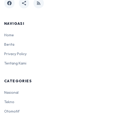
facebook
share
rss_feed
NAVIGASI
Home
Berita
Privacy Policy
Tentang Kami
CATEGORIES
Nasional
Tekno
Otomotif