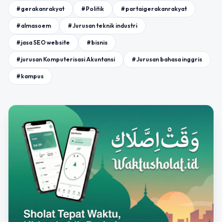
#gerakanrakyat
#Politik
#partaigerakanrakyat
#almasoem
#Jurusan teknik industri
#jasa SEO website
#bisnis
#jurusan Komputerisasi Akuntansi
#Jurusan bahasa inggris
#kampus