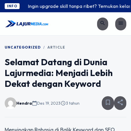
Ingin upgrade skill tanpa ribet? Temukan kelas s
INFO
search
menu
UNCATEGORIZED
/
ARTICLE
Selamat Datang di Dunia
Lajurmedia: Menjadi Lebih
Dekat dengan Keyword
bookmark_border
share
Hendra
calendar_today
Des 19, 2023
schedule
3 tahun
Menyingkap Rahasia di Balik Keyword dan SEO