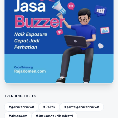
TRENDING TOPICS
#gerakanrakyat
#Politik
#partaigerakanrakyat
#almasoem
#Jurusan teknik industri