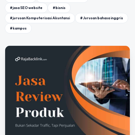
#jasa SEO website
#bisnis
#jurusan Komputerisasi Akuntansi
#Jurusan bahasa inggris
#kampus