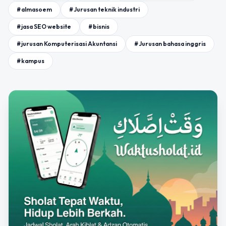
#almasoem
#Jurusan teknik industri
#jasa SEO website
#bisnis
#jurusan Komputerisasi Akuntansi
#Jurusan bahasa inggris
#kampus