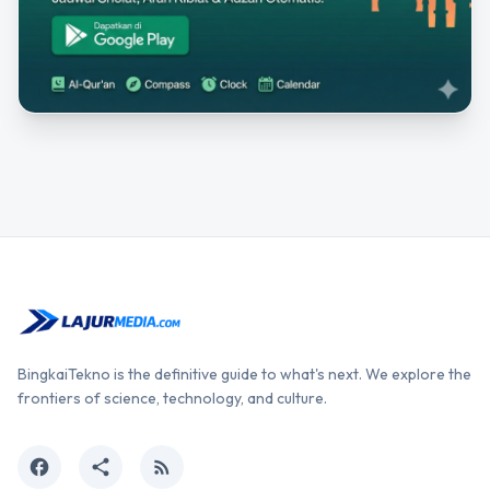
BingkaiTekno is the definitive guide to what's next. We explore the
frontiers of science, technology, and culture.
facebook
share
rss_feed