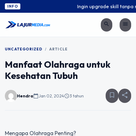
Ingin upgrade skill tanpa r
INFO
search
menu
UNCATEGORIZED
/
ARTICLE
Manfaat Olahraga untuk
Kesehatan Tubuh
bookmark_border
share
Hendra
calendar_today
Jan 02, 2024
schedule
3 tahun
Mengapa Olahraga Penting?