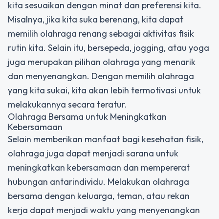
kita sesuaikan dengan minat dan preferensi kita.
Misalnya, jika kita suka berenang, kita dapat
memilih olahraga renang sebagai aktivitas fisik
rutin kita. Selain itu, bersepeda, jogging, atau yoga
juga merupakan pilihan olahraga yang menarik
dan menyenangkan. Dengan memilih olahraga
yang kita sukai, kita akan lebih termotivasi untuk
melakukannya secara teratur.
Olahraga Bersama untuk Meningkatkan
Kebersamaan
Selain memberikan manfaat bagi kesehatan fisik,
olahraga juga dapat menjadi sarana untuk
meningkatkan kebersamaan dan mempererat
hubungan antarindividu. Melakukan olahraga
bersama dengan keluarga, teman, atau rekan
kerja dapat menjadi waktu yang menyenangkan