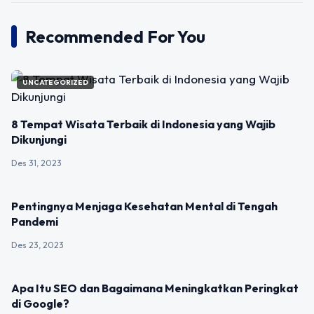
Recommended For You
UNCATEGORIZED
8 Tempat Wisata Terbaik di Indonesia yang Wajib
Dikunjungi
Des 31, 2023
UNCATEGORIZED
Pentingnya Menjaga Kesehatan Mental di Tengah
Pandemi
Des 23, 2023
UNCATEGORIZED
Apa Itu SEO dan Bagaimana Meningkatkan Peringkat
di Google?