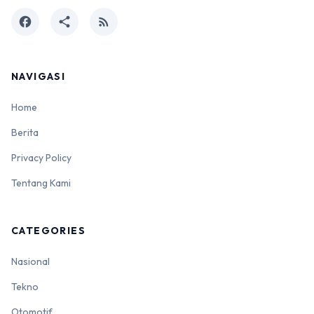
facebook
share
rss_feed
NAVIGASI
Home
Berita
Privacy Policy
Tentang Kami
CATEGORIES
Nasional
Tekno
Otomotif