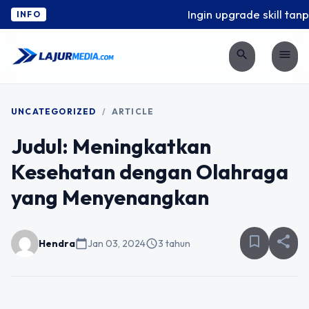
Ingin upgrade skill tanpa
INFO
search
menu
UNCATEGORIZED
/
ARTICLE
Judul: Meningkatkan
Kesehatan dengan Olahraga
yang Menyenangkan
bookmark_border
share
Hendra
calendar_today
Jan 03, 2024
schedule
3 tahun