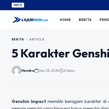
INFO
HOME
BERITA
PEND
BERITA
/
ARTICLE
5 Karakter Gensh
Hendra
calendar_today
Des 23, 2024
schedule
2 tahun
Genshin Impact
memiliki beragam karakter di
pemain pemula yang bingung harus memulai dar