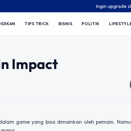
Ingin upgrade skill ta
IDIKAN
TIPS TRICK
BISNIS
POLITIK
LIFESTYL
in Impact
 dalam game yang bisa dimainkan oleh pemain. Namu
i mana.