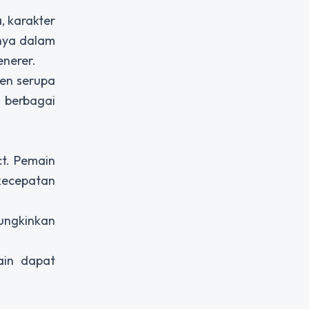
, karakter
nya dalam
enerer.
en serupa
e berbagai
ct. Pemain
kecepatan
ungkinkan
ain dapat