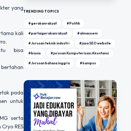
akter yang
TRENDING TOPICS
#gerakanrakyat
#Politik
rtama kali
#partaigerakanrakyat
#almasoem
ro.
#Jurusan teknik industri
#jasa SEO website
tu bisa
#bisnis
#jurusan Komputerisasi Akuntansi
#Jurusan bahasa inggris
#kampus
a bertahan
etak pada
men untuk
DMG serta
n Cryo RES