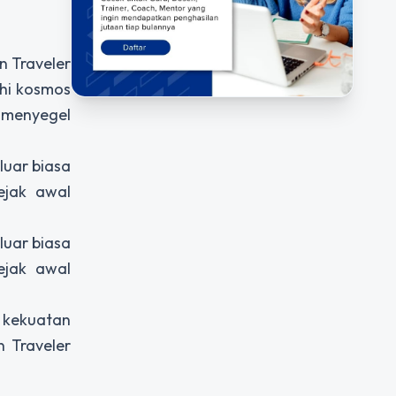
n Traveler
ahi kosmos
 menyegel
luar biasa
ejak awal
luar biasa
ejak awal
 kekuatan
n Traveler