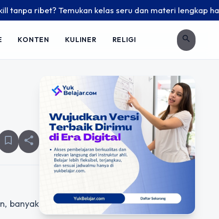
npa ribet? Temukan kelas seru dan materi lengkap hanya di Y
search
E
KONTEN
KULINER
RELIGI
bookmark_border
share
n, banyak