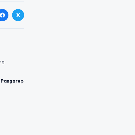
X
facebook
 Pangarep