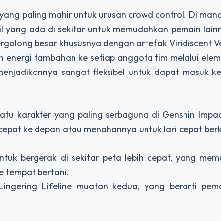
 yang paling mahir untuk urusan crowd control. Di mana
l yang ada di sekitar untuk memudahkan pemain lain
golong besar khususnya dengan artefak Viridiscent V
 energi tambahan ke setiap anggota tim melalui elem
 menjadikannya sangat fleksibel untuk dapat masuk k
satu karakter yang paling serbaguna di Genshin Impa
cepat ke depan atau menahannya untuk lari cepat ber
tuk bergerak di sekitar peta lebih cepat, yang mem
e tempat bertani.
 Lingering Lifeline muatan kedua, yang berarti pem