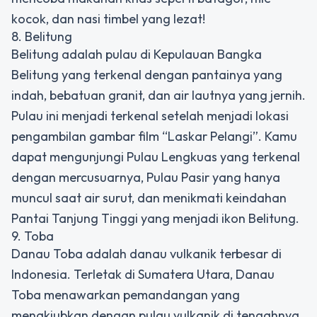
kocok, dan nasi timbel yang lezat!
8. Belitung
Belitung adalah pulau di Kepulauan Bangka
Belitung yang terkenal dengan pantainya yang
indah, bebatuan granit, dan air lautnya yang jernih.
Pulau ini menjadi terkenal setelah menjadi lokasi
pengambilan gambar film “Laskar Pelangi”. Kamu
dapat mengunjungi Pulau Lengkuas yang terkenal
dengan mercusuarnya, Pulau Pasir yang hanya
muncul saat air surut, dan menikmati keindahan
Pantai Tanjung Tinggi yang menjadi ikon Belitung.
9. Toba
Danau Toba adalah danau vulkanik terbesar di
Indonesia. Terletak di Sumatera Utara, Danau
Toba menawarkan pemandangan yang
menakjubkan dengan pulau vulkanik di tengahnya