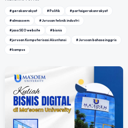
#gerakanrakyat
#Politik
#partaigerakanrakyat
#almasoem
#Jurusan teknik industri
#jasa SEO website
#bisnis
#jurusan Komputerisasi Akuntansi
#Jurusan bahasa inggris
#kampus