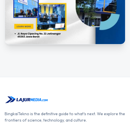
BingkaiTekno is the definitive guide to what's next. We explore the
frontiers of science, technology, and culture.