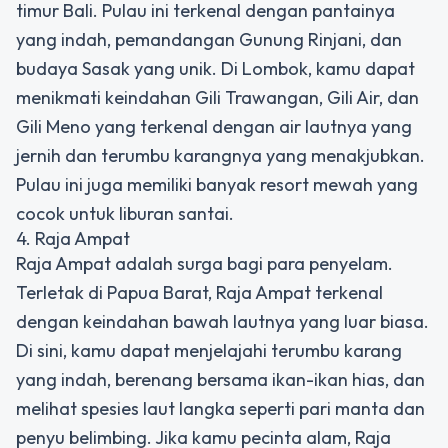
timur Bali. Pulau ini terkenal dengan pantainya
yang indah, pemandangan Gunung Rinjani, dan
budaya Sasak yang unik. Di Lombok, kamu dapat
menikmati keindahan Gili Trawangan, Gili Air, dan
Gili Meno yang terkenal dengan air lautnya yang
jernih dan terumbu karangnya yang menakjubkan.
Pulau ini juga memiliki banyak resort mewah yang
cocok untuk liburan santai.
4. Raja Ampat
Raja Ampat adalah surga bagi para penyelam.
Terletak di Papua Barat, Raja Ampat terkenal
dengan keindahan bawah lautnya yang luar biasa.
Di sini, kamu dapat menjelajahi terumbu karang
yang indah, berenang bersama ikan-ikan hias, dan
melihat spesies laut langka seperti pari manta dan
penyu belimbing. Jika kamu pecinta alam, Raja