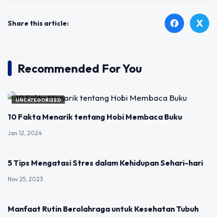
X
facebook
Share this article:
Recommended For You
UNCATEGORIZED
10 Fakta Menarik tentang Hobi Membaca Buku
Jan 12, 2024
UNCATEGORIZED
5 Tips Mengatasi Stres dalam Kehidupan Sehari-hari
Nov 25, 2023
UNCATEGORIZED
Manfaat Rutin Berolahraga untuk Kesehatan Tubuh