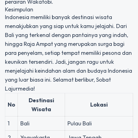
perairan Wakatobi.
Kesimpulan
Indonesia memiliki banyak destinasi wisata
menakjubkan yang siap untuk kamu jelajahi. Dari
Bali yang terkenal dengan pantainya yang indah,
hingga Raja Ampat yang merupakan surga bagi
para penyelam, setiap tempat memiliki pesona dan
keunikan tersendiri. Jadi, jangan ragu untuk
menjelajahi keindahan alam dan budaya Indonesia
yang luar biasa ini. Selamat berlibur, Sobat
Lajurmedia!
Destinasi
No
Lokasi
Wisata
1
Bali
Pulau Bali
2
Yogyakarta
Jawa Tengah