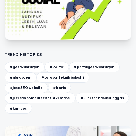
TRENDING TOPICS
#gerakanrakyat
#Politik
#partaigerakanrakyat
#almasoem
#Jurusan teknik industri
#jasa SEO website
#bisnis
#jurusan Komputerisasi Akuntansi
#Jurusan bahasa inggris
#kampus