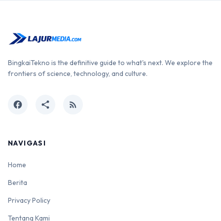
BingkaiTekno is the definitive guide to what's next. We explore the
frontiers of science, technology, and culture.
facebook
share
rss_feed
NAVIGASI
Home
Berita
Privacy Policy
Tentang Kami