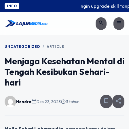
Ingin upgrade skill tanp
INFO
search
menu
UNCATEGORIZED
/
ARTICLE
Menjaga Kesehatan Mental di
Tengah Kesibukan Sehari-
hari
bookmark_border
share
Hendra
calendar_today
Des 22, 2023
schedule
3 tahun
Hello Sobat Lajurmedia,
semoga kamu dalam