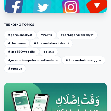
TRENDING TOPICS
#gerakanrakyat
#Politik
#partaigerakanrakyat
#almasoem
#Jurusan teknik industri
#jasa SEO website
#bisnis
#jurusan Komputerisasi Akuntansi
#Jurusan bahasa inggris
#kampus