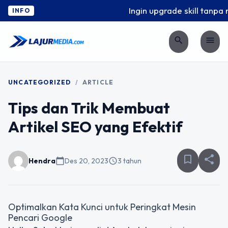
Ingin upgrade skill tanpa r
INFO
search
menu
UNCATEGORIZED
/
ARTICLE
Tips dan Trik Membuat
Artikel SEO yang Efektif
bookmark_border
share
Hendra
calendar_today
Des 20, 2023
schedule
3 tahun
Optimalkan Kata Kunci untuk Peringkat Mesin
Pencari Google