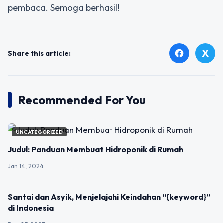
pembaca. Semoga berhasil!
X
facebook
Share this article:
Recommended For You
UNCATEGORIZED
Judul: Panduan Membuat Hidroponik di Rumah
Jan 14, 2024
UNCATEGORIZED
Santai dan Asyik, Menjelajahi Keindahan “{keyword}”
di Indonesia