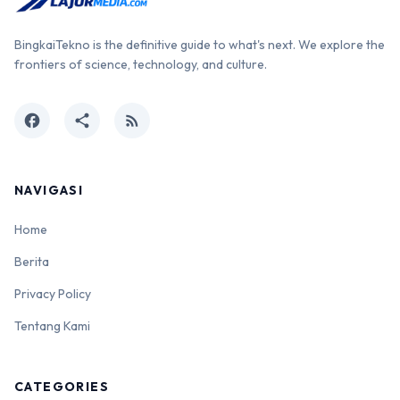
BingkaiTekno is the definitive guide to what's next. We explore the
frontiers of science, technology, and culture.
facebook
share
rss_feed
NAVIGASI
Home
Berita
Privacy Policy
Tentang Kami
CATEGORIES