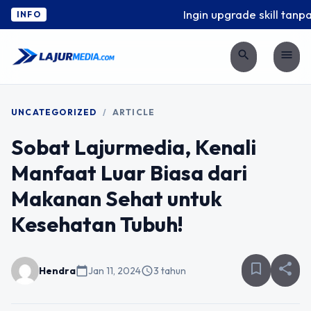
Ingin upgrade skill tanpa 
INFO
search
menu
UNCATEGORIZED
/
ARTICLE
Sobat Lajurmedia, Kenali
Manfaat Luar Biasa dari
Makanan Sehat untuk
Kesehatan Tubuh!
bookmark_border
share
Hendra
calendar_today
Jan 11, 2024
schedule
3 tahun