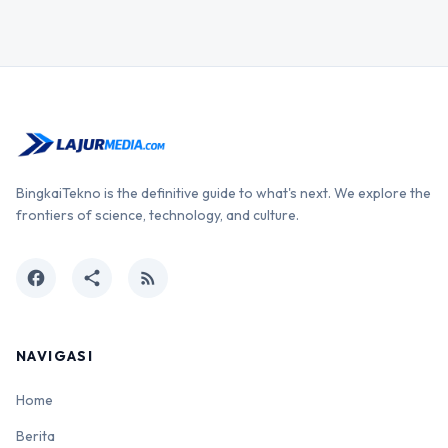
BingkaiTekno is the definitive guide to what's next. We explore the
frontiers of science, technology, and culture.
facebook
share
rss_feed
NAVIGASI
Home
Berita