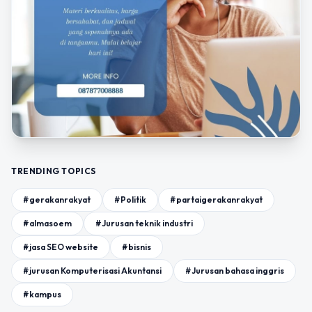
TRENDING TOPICS
#gerakanrakyat
#Politik
#partaigerakanrakyat
#almasoem
#Jurusan teknik industri
#jasa SEO website
#bisnis
#jurusan Komputerisasi Akuntansi
#Jurusan bahasa inggris
#kampus