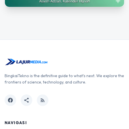
BingkaiTekno is the definitive guide to what's next. We explore the
frontiers of science, technology, and culture.
facebook
share
rss_feed
NAVIGASI