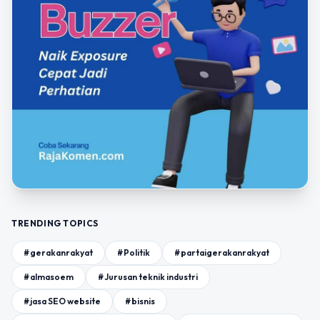
TRENDING TOPICS
#gerakanrakyat
#Politik
#partaigerakanrakyat
#almasoem
#Jurusan teknik industri
#jasa SEO website
#bisnis