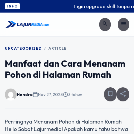
Ingin upgrade skill tanpa ri
INFO
search
menu
UNCATEGORIZED
/
ARTICLE
Manfaat dan Cara Menanam
Pohon di Halaman Rumah
bookmark_border
share
Hendra
calendar_today
Nov 27, 2023
schedule
3 tahun
Pentingnya Menanam Pohon di Halaman Rumah
Hello Sobat Lajurmedia! Apakah kamu tahu bahwa