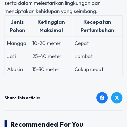
serta dalam melestarikan lingkungan dan
menciptakan kehidupan yang seimbang.
Jenis
Ketinggian
Kecepatan
Pohon
Maksimal
Pertumbuhan
Mangga
10-20 meter
Cepat
Jati
25-40 meter
Lambat
Akasia
15-30 meter
Cukup cepat
X
facebook
Share this article:
Recommended For You