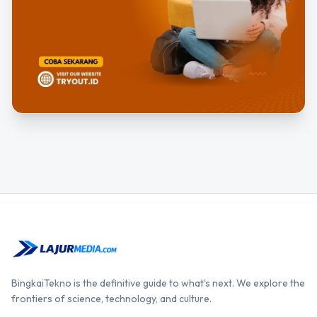
BingkaiTekno is the definitive guide to what's next. We explore the
frontiers of science, technology, and culture.