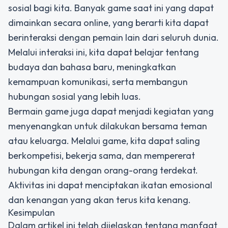
sosial bagi kita. Banyak game saat ini yang dapat
dimainkan secara online, yang berarti kita dapat
berinteraksi dengan pemain lain dari seluruh dunia.
Melalui interaksi ini, kita dapat belajar tentang
budaya dan bahasa baru, meningkatkan
kemampuan komunikasi, serta membangun
hubungan sosial yang lebih luas.
Bermain game juga dapat menjadi kegiatan yang
menyenangkan untuk dilakukan bersama teman
atau keluarga. Melalui game, kita dapat saling
berkompetisi, bekerja sama, dan mempererat
hubungan kita dengan orang-orang terdekat.
Aktivitas ini dapat menciptakan ikatan emosional
dan kenangan yang akan terus kita kenang.
Kesimpulan
Dalam artikel ini telah dijelaskan tentang manfaat