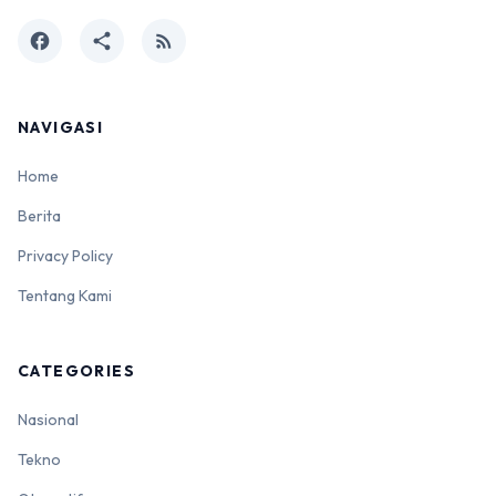
facebook
share
rss_feed
NAVIGASI
Home
Berita
Privacy Policy
Tentang Kami
CATEGORIES
Nasional
Tekno