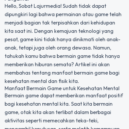
Hello, Sobat Lajurmedia! Sudah tidak dapat
dipungkiri lagi bahwa permainan atau game telah
menjadi bagian tak terpisahkan dari kehidupan
kita saat ini. Dengan kemajuan teknologi yang
pesat, game kini tidak hanya dinikmati oleh anak-
anak, tetapi juga oleh orang dewasa. Namun,
tahukah kamu bahwa bermain game tidak hanya
memberikan hiburan semata? Artikel ini akan
membahas tentang manfaat bermain game bagi
kesehatan mental dan fisik kita.
Manfaat Bermain Game untuk Kesehatan Mental
Bermain game dapat memberikan manfaat positif
bagi kesehatan mental kita. Saat kita bermain
game, otak kita akan terlibat dalam berbagai
aktivitas seperti memecahkan teka-teki,
mengambil keputusan, serta melatih kemampuan