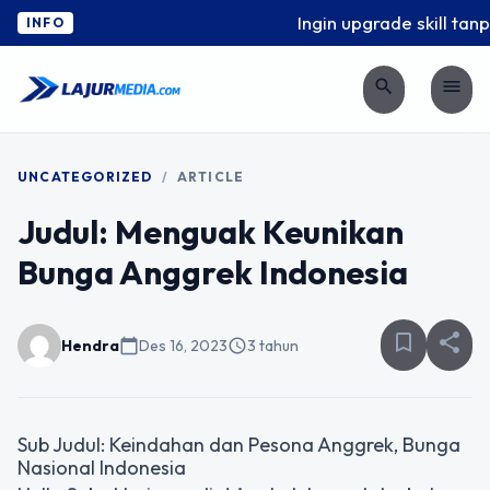
Ingin upgrade skill tanp
INFO
search
menu
UNCATEGORIZED
/
ARTICLE
Judul: Menguak Keunikan
Bunga Anggrek Indonesia
bookmark_border
share
Hendra
calendar_today
Des 16, 2023
schedule
3 tahun
Sub Judul: Keindahan dan Pesona Anggrek, Bunga
Nasional Indonesia