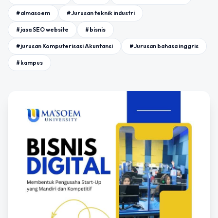
#almasoem
#Jurusan teknik industri
#jasa SEO website
#bisnis
#jurusan Komputerisasi Akuntansi
#Jurusan bahasa inggris
#kampus