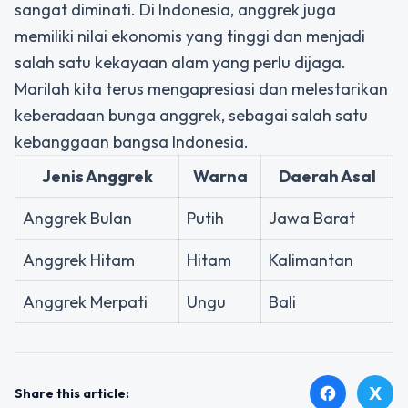
sangat diminati. Di Indonesia, anggrek juga
memiliki nilai ekonomis yang tinggi dan menjadi
salah satu kekayaan alam yang perlu dijaga.
Marilah kita terus mengapresiasi dan melestarikan
keberadaan bunga anggrek, sebagai salah satu
kebanggaan bangsa Indonesia.
Jenis Anggrek
Warna
Daerah Asal
Anggrek Bulan
Putih
Jawa Barat
Anggrek Hitam
Hitam
Kalimantan
Anggrek Merpati
Ungu
Bali
X
facebook
Share this article: