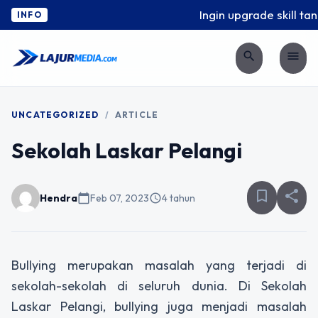
Ingin upgrade skill tan
INFO
search
menu
UNCATEGORIZED
/
ARTICLE
Sekolah Laskar Pelangi
bookmark_border
share
Hendra
calendar_today
Feb 07, 2023
schedule
4 tahun
Bullying merupakan masalah yang terjadi di
sekolah-sekolah di seluruh dunia. Di Sekolah
Laskar Pelangi, bullying juga menjadi masalah