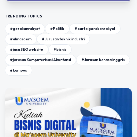
TRENDING TOPICS
#gerakanrakyat
#Politik
#partaigerakanrakyat
#almasoem
#Jurusan teknik industri
#jasa SEO website
#bisnis
#jurusan Komputerisasi Akuntansi
#Jurusan bahasa inggris
#kampus