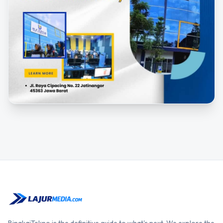
BingkaiTekno is the definitive guide to what's next. We explore the