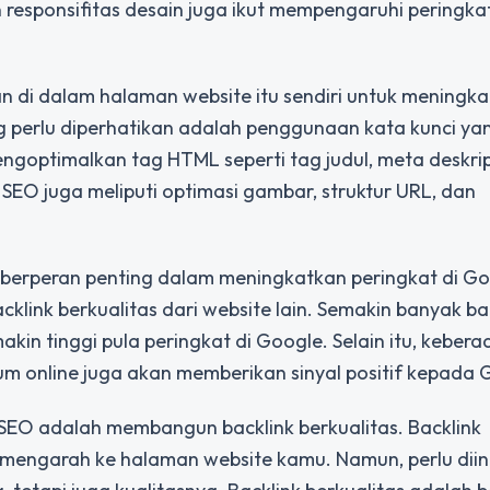
n responsifitas desain juga ikut mempengaruhi peringkat
n di dalam halaman website itu sendiri untuk meningk
ang perlu diperhatikan adalah penggunaan kata kunci ya
mengoptimalkan tag HTML seperti tag judul, meta deskrip
EO juga meliputi optimasi gambar, struktur URL, dan
a berperan penting dalam meningkatkan peringkat di Go
klink berkualitas dari website lain. Semakin banyak ba
kin tinggi pula peringkat di Google. Selain itu, keber
rum online juga akan memberikan sinyal positif kepada 
 SEO adalah membangun backlink berkualitas. Backlink
g mengarah ke halaman website kamu. Namun, perlu dii