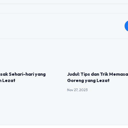
IZED
UNCATEGORIZED
sak Sehari-hari yang
Judul: Tips dan Trik Memas
n Lezat
Goreng yang Lezat
Nov 27, 2023