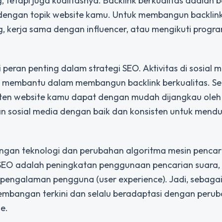
tetapi juga kualitasnya. Backlink berkualitas adalah b
n dengan topik website kamu. Untuk membangun backlin
, kerja sama dengan influencer, atau mengikuti progra
 peran penting dalam strategi SEO. Aktivitas di sosial 
n membantu dalam membangun backlink berkualitas. Sela
onten website kamu dapat dengan mudah dijangkau oleh
n sosial media dengan baik dan konsisten untuk mend
gan teknologi dan perubahan algoritma mesin pencari
EO adalah peningkatan penggunaan pencarian suara,
 pengalaman pengguna (user experience). Jadi, sebaga
kembangan terkini dan selalu beradaptasi dengan peru
e.