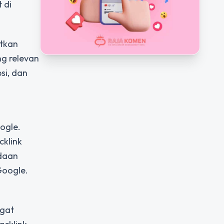
 di
atkan
ng relevan
si, dan
ogle.
cklink
adaan
Google.
ngat