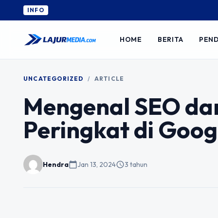
INFO
HOME
BERITA
PEND
UNCATEGORIZED
/
ARTICLE
Mengenal SEO da
Peringkat di Goog
Hendra
calendar_today
Jan 13, 2024
schedule
3 tahun