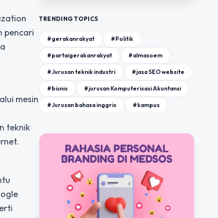
ization
TRENDING TOPICS
n pencari
#gerakanrakyat
#Politik
na
#partaigerakanrakyat
#almasoem
#Jurusan teknik industri
#jasa SEO website
#bisnis
#jurusan Komputerisasi Akuntansi
alui mesin
#Jurusan bahasa inggris
#kampus
n teknik
rnet.
ntu
oogle
erti