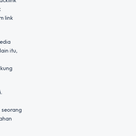
acklink
k
m link
media
in itu,
ukung
.
i seorang
bahan