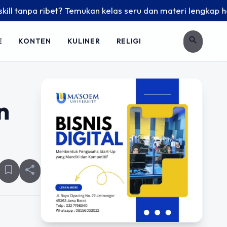
tanpa ribet? Temukan kelas seru dan materi lengkap hanya di
search
E
KONTEN
KULINER
RELIGI
n
bookmark_border
share