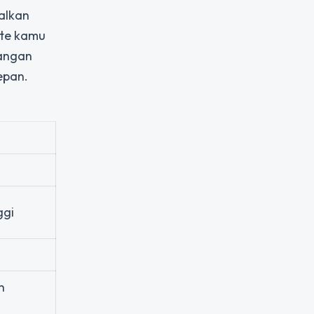
alkan
ite kamu
jangan
epan.
ggi
n