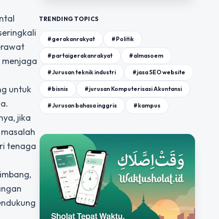
ntal
TRENDING TOPICS
eringkali
#gerakanrakyat
#Politik
erawat
#partaigerakanrakyat
#almasoem
a menjaga
#Jurusan teknik industri
#jasa SEO website
ng untuk
#bisnis
#jurusan Komputerisasi Akuntansi
da.
#Jurusan bahasa inggris
#kampus
ya, jika
a masalah
ri tenaga
eimbang,
Jangan
mendukung