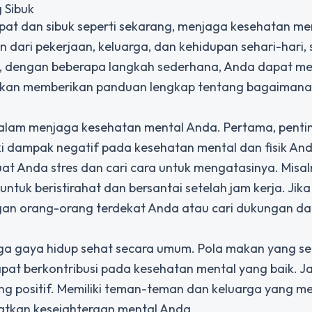
 Sibuk
epat dan sibuk seperti sekarang, menjaga kesehatan me
dari pekerjaan, keluarga, dan kehidupan sehari-hari, s
n, dengan beberapa langkah sederhana, Anda dapat m
i akan memberikan panduan lengkap tentang bagaiman
alam menjaga kesehatan mental Anda. Pertama, penti
ki dampak negatif pada kesehatan mental dan fisik An
t Anda stres dan cari cara untuk mengatasinya. Misaln
ntuk beristirahat dan bersantai setelah jam kerja. Jik
ngan orang-orang terdekat Anda atau cari dukungan da
jaga gaya hidup sehat secara umum. Pola makan yang s
apat berkontribusi pada kesehatan mental yang baik. 
ng positif. Memiliki teman-teman dan keluarga yang 
tkan kesejahteraan mental Anda.