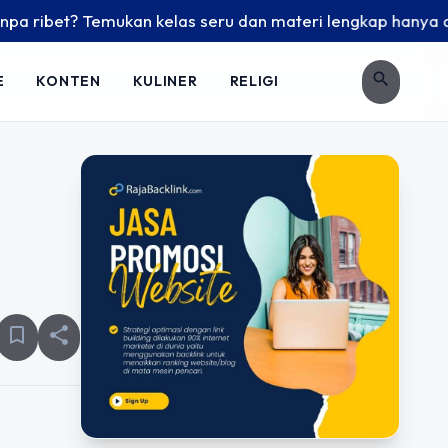
ibet? Temukan kelas seru dan materi lengkap hanya di YukBel
search
E
KONTEN
KULINER
RELIGI
bookmark_border
share