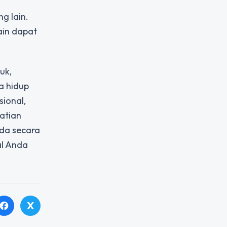
g lain.
ain dapat
uk,
a hidup
ional,
atian
nda secara
al Anda
X
facebook