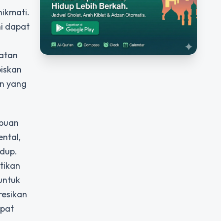
nikmati.
ni dapat
.
hatan
iskan
an yang
mpuan
ntal,
idup.
tikan
untuk
resikan
apat