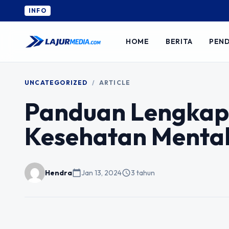
INFO
HOME
BERITA
PEND
UNCATEGORIZED
/
ARTICLE
Panduan Lengkap
Kesehatan Menta
Hendra
calendar_today
Jan 13, 2024
schedule
3 tahun