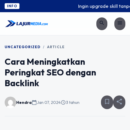
Ingin upgrade skill tanpa
INFO
search
menu
UNCATEGORIZED
/
ARTICLE
Cara Meningkatkan
Peringkat SEO dengan
Backlink
bookmark_border
share
Hendra
calendar_today
Jan 07, 2024
schedule
3 tahun