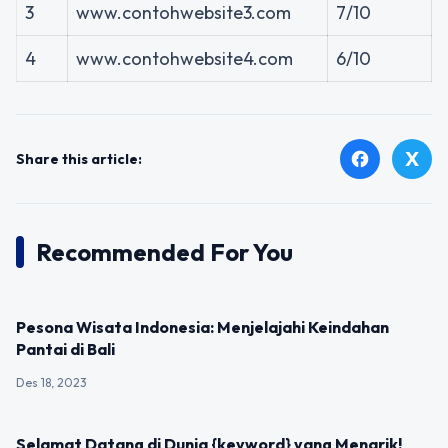
3
www.contohwebsite3.com
7/10
4
www.contohwebsite4.com
6/10
X
facebook
Share this article:
Recommended For You
UNCATEGORIZED
Pesona Wisata Indonesia: Menjelajahi Keindahan
Pantai di Bali
Des 18, 2023
UNCATEGORIZED
Selamat Datang di Dunia {keyword} yang Menarik!