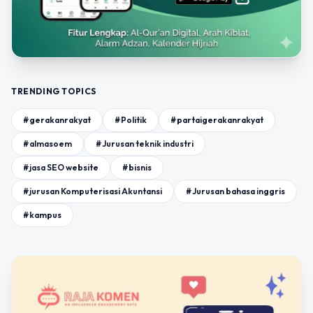
TRENDING TOPICS
#gerakanrakyat
#Politik
#partaigerakanrakyat
#almasoem
#Jurusan teknik industri
#jasa SEO website
#bisnis
#jurusan Komputerisasi Akuntansi
#Jurusan bahasa inggris
#kampus