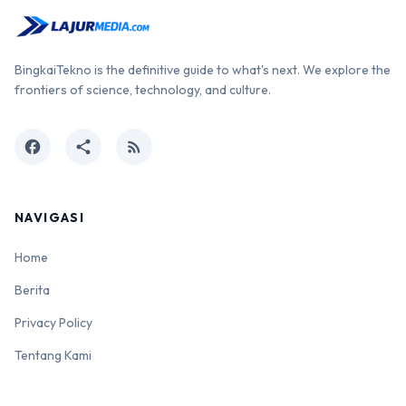
BingkaiTekno is the definitive guide to what's next. We explore the
frontiers of science, technology, and culture.
facebook
share
rss_feed
NAVIGASI
Home
Berita
Privacy Policy
Tentang Kami