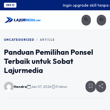
Ingin upgrade skill tanpa r
INFO
search
menu
UNCATEGORIZED
/
ARTICLE
Panduan Pemilihan Ponsel
Terbaik untuk Sobat
Lajurmedia
bookmark_border
share
Hendra
calendar_today
Jan 07, 2024
schedule
3 tahun