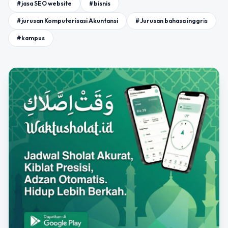
#jasa SEO website
#bisnis
#jurusan Komputerisasi Akuntansi
#Jurusan bahasa inggris
#kampus