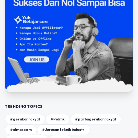
TRENDING TOPICS
#gerakanrakyat
#Politik
#partaigerakanrakyat
#almasoem
#Jurusan teknik industri