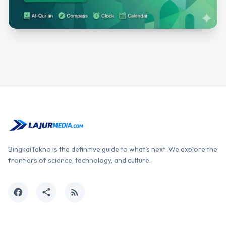
BingkaiTekno is the definitive guide to what's next. We explore the
frontiers of science, technology, and culture.
facebook
share
rss_feed