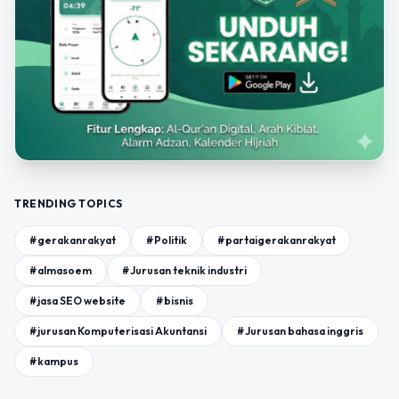
TRENDING TOPICS
#gerakanrakyat
#Politik
#partaigerakanrakyat
#almasoem
#Jurusan teknik industri
#jasa SEO website
#bisnis
#jurusan Komputerisasi Akuntansi
#Jurusan bahasa inggris
#kampus