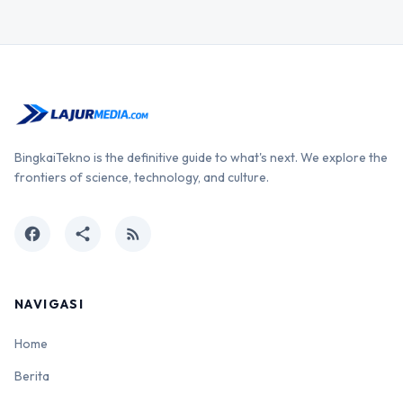
BingkaiTekno is the definitive guide to what's next. We explore the
frontiers of science, technology, and culture.
facebook
share
rss_feed
NAVIGASI
Home
Berita