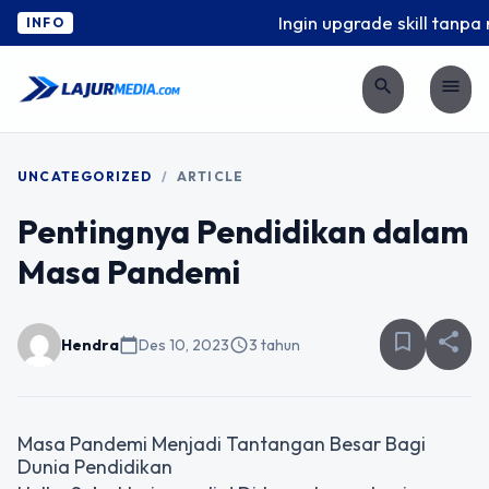
Ingin upgrade skill tanpa r
INFO
search
menu
UNCATEGORIZED
/
ARTICLE
Pentingnya Pendidikan dalam
Masa Pandemi
bookmark_border
share
Hendra
calendar_today
Des 10, 2023
schedule
3 tahun
Masa Pandemi Menjadi Tantangan Besar Bagi
Dunia Pendidikan