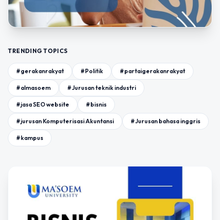
TRENDING TOPICS
#gerakanrakyat
#Politik
#partaigerakanrakyat
#almasoem
#Jurusan teknik industri
#jasa SEO website
#bisnis
#jurusan Komputerisasi Akuntansi
#Jurusan bahasa inggris
#kampus