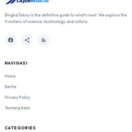
BingkaiTekno is the definitive guide to what's next. We explore the
frontiers of science, technology, and culture.
facebook
share
rss_feed
NAVIGASI
Home
Berita
Privacy Policy
Tentang Kami
CATEGORIES