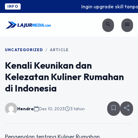
Ingin upgrade skill tanpa 
INFO
search
menu
UNCATEGORIZED
/
ARTICLE
Kenali Keunikan dan
Kelezatan Kuliner Rumahan
di Indonesia
bookmark_border
share
Hendra
calendar_today
Des 10, 2023
schedule
3 tahun
Pengenalan tentang Kuliner Rumahan