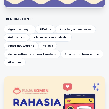
TRENDING TOPICS
#gerakanrakyat
#Politik
#partaigerakanrakyat
#almasoem
#Jurusan teknik industri
#jasa SEO website
#bisnis
#jurusan Komputerisasi Akuntansi
#Jurusan bahasa inggris
#kampus