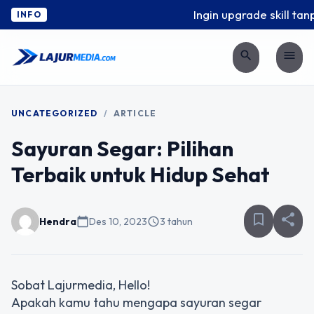
Ingin upgrade skill tanp
INFO
search
menu
UNCATEGORIZED
/
ARTICLE
Sayuran Segar: Pilihan
Terbaik untuk Hidup Sehat
bookmark_border
share
Hendra
calendar_today
Des 10, 2023
schedule
3 tahun
Sobat Lajurmedia, Hello!
Apakah kamu tahu mengapa sayuran segar