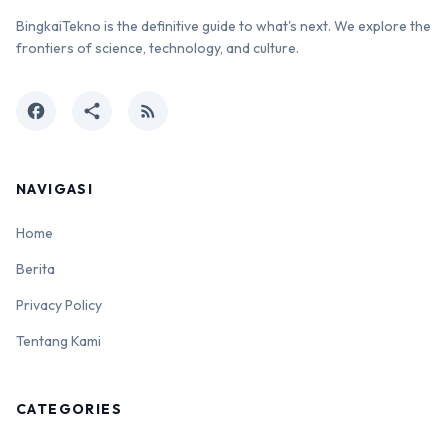
BingkaiTekno is the definitive guide to what's next. We explore the
frontiers of science, technology, and culture.
facebook
share
rss_feed
NAVIGASI
Home
Berita
Privacy Policy
Tentang Kami
CATEGORIES