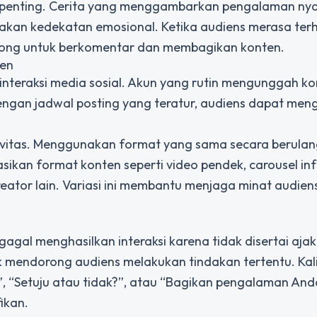
eran penting. Cerita yang menggambarkan pengalaman nya
akan kedekatan emosional. Ketika audiens merasa ter
dorong untuk berkomentar dan membagikan konten.
ten
nteraksi media sosial. Akun yang rutin mengunggah k
Dengan jadwal posting yang teratur, audiens dapat meng
tivitas. Menggunakan format yang sama secara berula
sikan format konten seperti video pendek, carousel inf
kreator lain. Variasi ini membantu menjaga minat audien
agal menghasilkan interaksi karena tidak disertai aja
tuk mendorong audiens melakukan tindakan tertentu. Ka
 “Setuju atau tidak?”, atau “Bagikan pengalaman And
ikan.