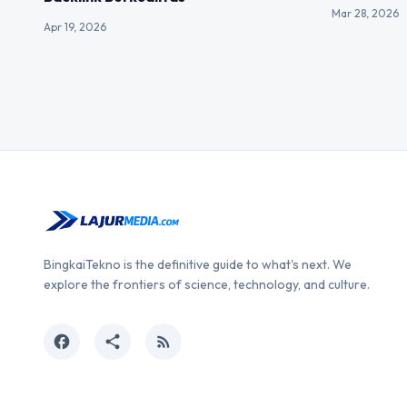
Mar 28, 2026
Apr 19, 2026
BingkaiTekno is the definitive guide to what's next. We
explore the frontiers of science, technology, and culture.
facebook
share
rss_feed