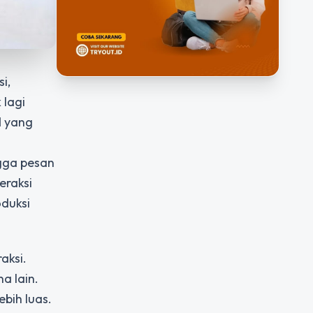
i,
 lagi
l
yang
ngga pesan
eraksi
oduksi
aksi.
a lain.
bih luas.