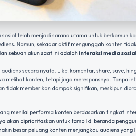
 sosial telah menjadi sarana utama untuk berkomunikas
iens. Namun, sekadar aktif mengunggah konten tidak
lan sebuah akun saat ini adalah
interaksi media sosia
 audiens secara nyata. Like, komentar, share, save, hi
 melihat konten, tetapi juga meresponsnya. Tanpa int
an tidak memberikan dampak signifikan, meskipun dipr
yang menilai performa konten berdasarkan tingkat inter
a akan diprioritaskan untuk tampil di beranda penggun
makin besar peluang konten menjangkau audiens yang le