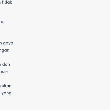
 tidak
tas
an gaya
engan
n dan
nar-
akukan
i yang