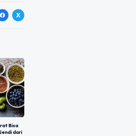
X
facebook
at Bisa
endi dari