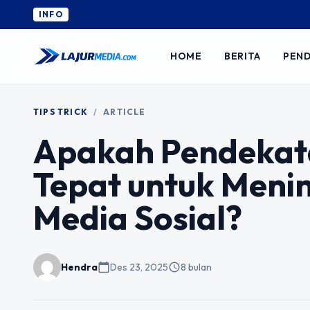
INFO
HOME
BERITA
PEND
TIPS TRICK
/
ARTICLE
Apakah Pendekat
Tepat untuk Menin
Media Sosial?
Hendra
calendar_today
Des 23, 2025
schedule
8 bulan