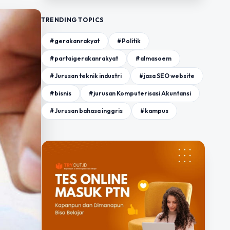
TRENDING TOPICS
#gerakanrakyat
#Politik
#partaigerakanrakyat
#almasoem
#Jurusan teknik industri
#jasa SEO website
#bisnis
#jurusan Komputerisasi Akuntansi
#Jurusan bahasa inggris
#kampus