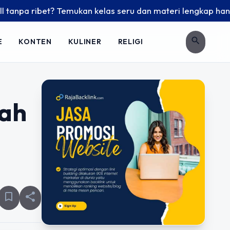
et? Temukan kelas seru dan materi lengkap hanya di YukBelaj
search
E
KONTEN
KULINER
RELIGI
dah
bookmark_border
share