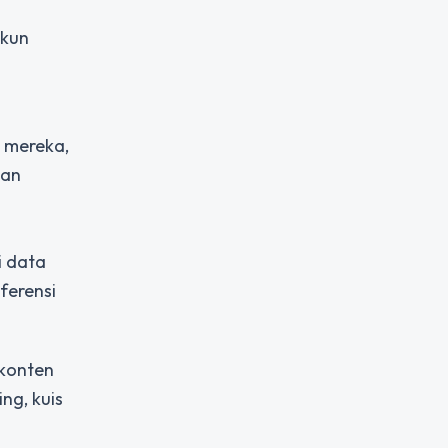
akun
n
 mereka,
kan
i data
ferensi
 konten
ng, kuis