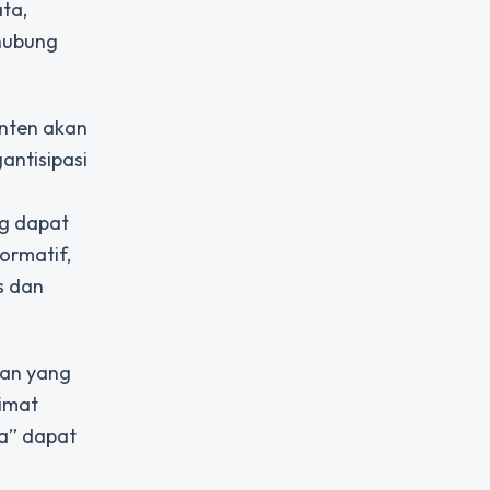
ta,
hubung
onten akan
antisipasi
ng dapat
ormatif,
s dan
kan yang
limat
a” dapat