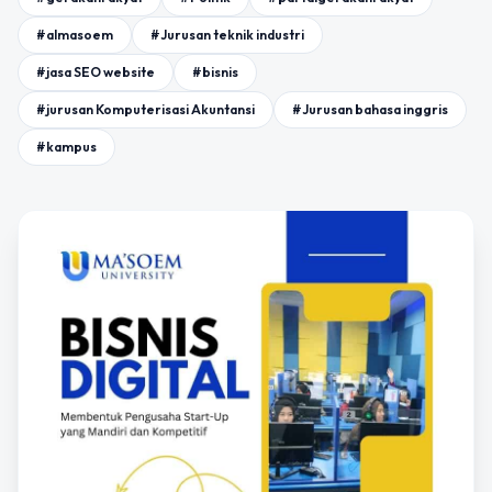
#almasoem
#Jurusan teknik industri
#jasa SEO website
#bisnis
#jurusan Komputerisasi Akuntansi
#Jurusan bahasa inggris
#kampus