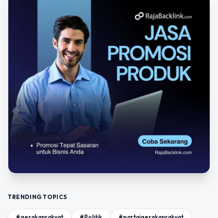
TRENDING TOPICS
#gerakanrakyat
#Politik
#partaigerakanrakyat