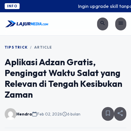
Ingin upgrade skill tanpa 
INFO
search
menu
TIPS TRICK
/
ARTICLE
Aplikasi Adzan Gratis,
Pengingat Waktu Salat yang
Relevan di Tengah Kesibukan
Zaman
bookmark_border
share
Hendra
calendar_today
Feb 02, 2026
schedule
6 bulan