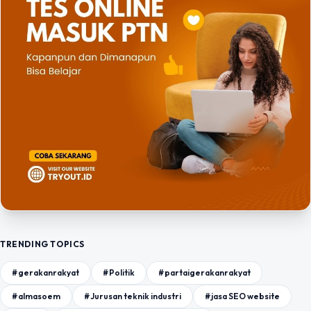
TRENDING TOPICS
#gerakanrakyat
#Politik
#partaigerakanrakyat
#almasoem
#Jurusan teknik industri
#jasa SEO website