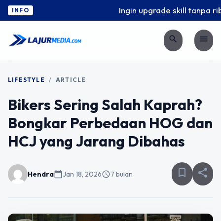
Ingin upgrade skill tanpa ribe
INFO
search
menu
LIFESTYLE
/
ARTICLE
Bikers Sering Salah Kaprah?
Bongkar Perbedaan HOG dan
HCJ yang Jarang Dibahas
bookmark_border
share
Hendra
calendar_today
Jan 18, 2026
schedule
7 bulan