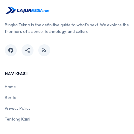
BingkaiTekno is the definitive guide to what's next. We explore the
frontiers of science, technology, and culture.
facebook
share
rss_feed
NAVIGASI
Home
Berita
Privacy Policy
Tentang Kami