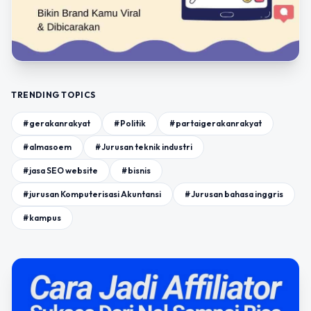
TRENDING TOPICS
#gerakanrakyat
#Politik
#partaigerakanrakyat
#almasoem
#Jurusan teknik industri
#jasa SEO website
#bisnis
#jurusan Komputerisasi Akuntansi
#Jurusan bahasa inggris
#kampus