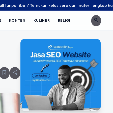
npa ribet? Temukan kelas seru dan materi lengkap hanya di Y
search
E
KONTEN
KULINER
RELIGI
bookmark_border
share