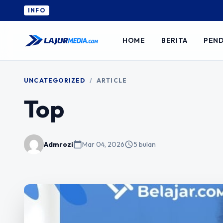
INFO
HOME
BERITA
PEND
UNCATEGORIZED
/
ARTICLE
Top
Admrozi
calendar_today
Mar 04, 2026
schedule
5 bulan