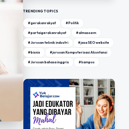
TRENDING TOPICS
#gerakanrakyat
#Politik
#partaigerakanrakyat
#almasoem
#Jurusan teknik industri
#jasa SEO website
#bisnis
#jurusan Komputerisasi Akuntansi
#Jurusan bahasa inggris
#kampus