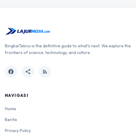
BingkaiTekno is the definitive guide to what's next. We explore the
frontiers of science, technology, and culture.
facebook
share
rss_feed
NAVIGASI
Home
Berita
Privacy Policy