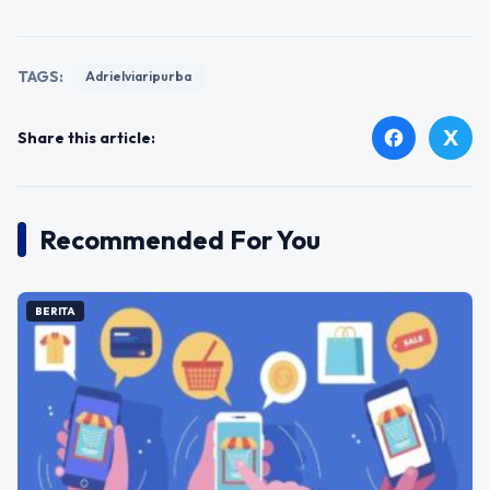
TAGS:
Adrielviaripurba
X
facebook
Share this article:
Recommended For You
BERITA