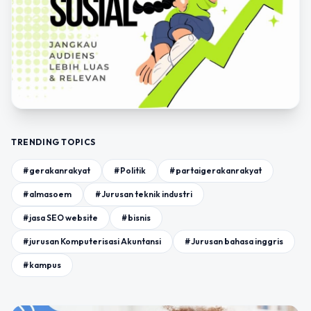
TRENDING TOPICS
#gerakanrakyat
#Politik
#partaigerakanrakyat
#almasoem
#Jurusan teknik industri
#jasa SEO website
#bisnis
#jurusan Komputerisasi Akuntansi
#Jurusan bahasa inggris
#kampus