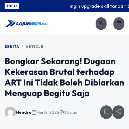
Ingin upgrade skill tanpa ribe
INFO
search
menu
BERITA
/
ARTICLE
Bongkar Sekarang! Dugaan
Kekerasan Brutal terhadap
ART Ini Tidak Boleh Dibiarkan
Menguap Begitu Saja
bookmark_border
share
Hendra
calendar_today
Mei 12, 2026
schedule
3 bulan