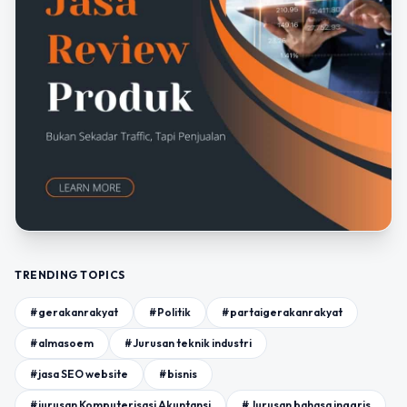
TRENDING TOPICS
#gerakanrakyat
#Politik
#partaigerakanrakyat
#almasoem
#Jurusan teknik industri
#jasa SEO website
#bisnis
#jurusan Komputerisasi Akuntansi
#Jurusan bahasa inggris