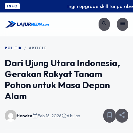
Ingin upgrade skill tanpa ribet?
INFO
search
menu
POLITIK
/
ARTICLE
Dari Ujung Utara Indonesia,
Gerakan Rakyat Tanam
Pohon untuk Masa Depan
Alam
bookmark_border
share
Hendra
calendar_today
Feb 16, 2026
schedule
6 bulan