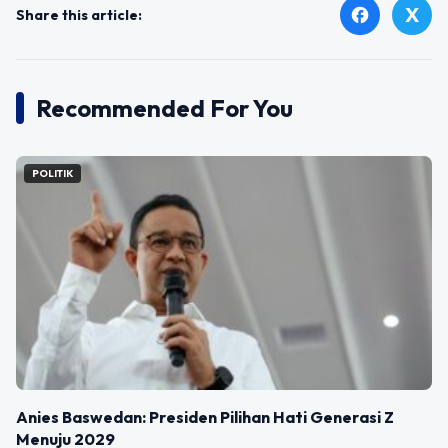
X
facebook
Share this article:
Recommended For You
POLITIK
Anies Baswedan: Presiden Pilihan Hati Generasi Z
Menuju 2029