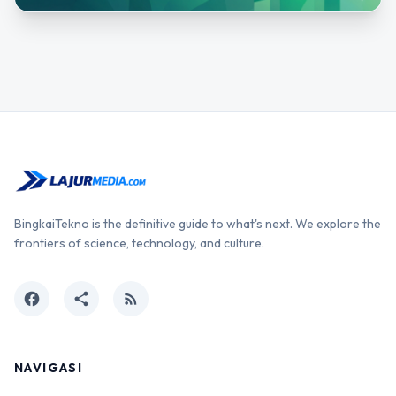
BingkaiTekno is the definitive guide to what's next. We explore the
frontiers of science, technology, and culture.
facebook
share
rss_feed
NAVIGASI