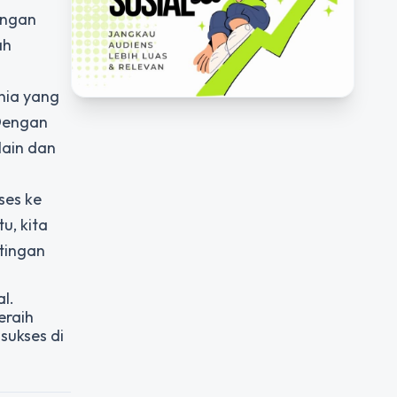
dengan
ah
unia yang
 Dengan
lain dan
ses ke
u, kita
tingan
l.
eraih
sukses di