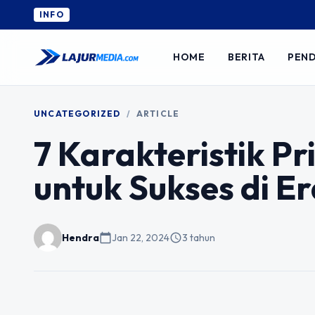
INFO
HOME
BERITA
PEND
UNCATEGORIZED
/
ARTICLE
7 Karakteristik P
untuk Sukses di Er
Hendra
calendar_today
Jan 22, 2024
schedule
3 tahun