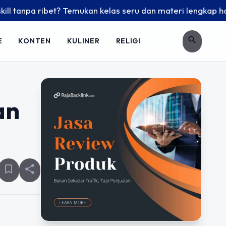
tanpa ribet? Temukan kelas seru dan materi lengkap hanya di
search
E
KONTEN
KULINER
RELIGI
an
bookmark_border
share