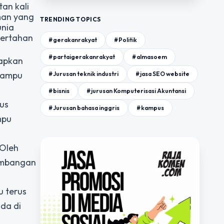
an kali
aman yang
TRENDING TOPICS
unia
 bertahan
#gerakanrakyat
#Politik
#partaigerakanrakyat
#almasoem
dapkan
mampu
#Jurusan teknik industri
#jasa SEO website
#bisnis
#jurusan Komputerisasi Akuntansi
rus
#Jurusan bahasa inggris
#kampus
mpu
 Oleh
kembangan
u terus
ada di