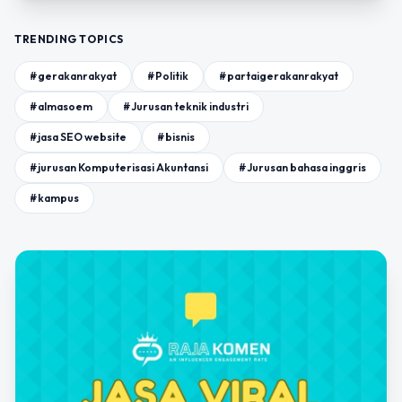
TRENDING TOPICS
#gerakanrakyat
#Politik
#partaigerakanrakyat
#almasoem
#Jurusan teknik industri
#jasa SEO website
#bisnis
#jurusan Komputerisasi Akuntansi
#Jurusan bahasa inggris
#kampus