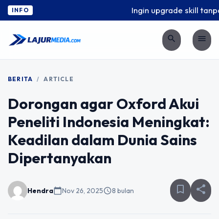
Ingin upgrade skill tanpa 
INFO
search
menu
BERITA
/
ARTICLE
Dorongan agar Oxford Akui
Peneliti Indonesia Meningkat:
Keadilan dalam Dunia Sains
Dipertanyakan
bookmark_border
share
Hendra
calendar_today
Nov 26, 2025
schedule
8 bulan