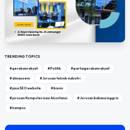
TRENDING TOPICS
#gerakanrakyat
#Politik
#partaigerakanrakyat
#almasoem
#Jurusan teknik industri
#jasa SEO website
#bisnis
#jurusan Komputerisasi Akuntansi
#Jurusan bahasa inggris
#kampus