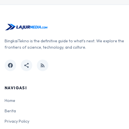
BingkaiTekno is the definitive guide to what's next. We explore the
frontiers of science, technology, and culture.
facebook
share
rss_feed
NAVIGASI
Home
Berita
Privacy Policy