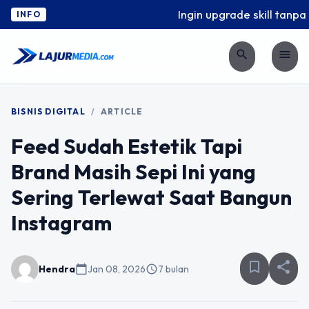
Ingin upgrade skill tanpa 
INFO
search
menu
BISNIS DIGITAL
/
ARTICLE
Feed Sudah Estetik Tapi
Brand Masih Sepi Ini yang
Sering Terlewat Saat Bangun
Instagram
bookmark_border
share
Hendra
calendar_today
Jan 08, 2026
schedule
7 bulan