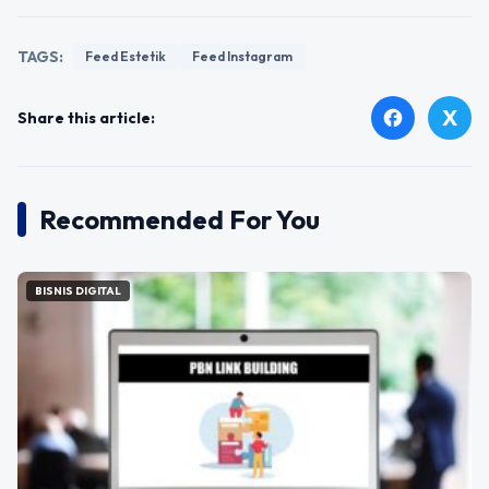
TAGS:
Feed Estetik
Feed Instagram
X
facebook
Share this article:
Recommended For You
BISNIS DIGITAL