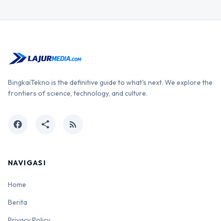
BingkaiTekno is the definitive guide to what's next. We explore the
frontiers of science, technology, and culture.
facebook
share
rss_feed
NAVIGASI
Home
Berita
Privacy Policy