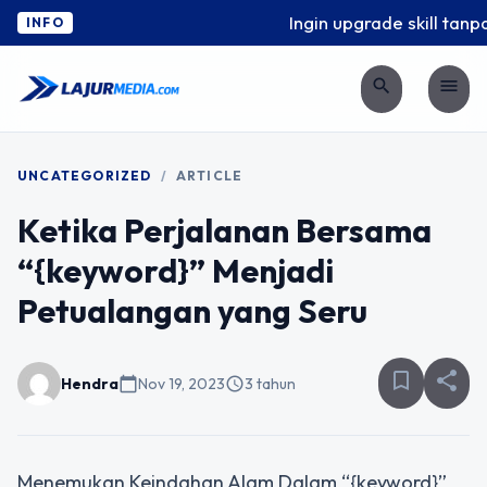
Ingin upgrade skill tanpa
INFO
search
menu
UNCATEGORIZED
/
ARTICLE
Ketika Perjalanan Bersama
“{keyword}” Menjadi
Petualangan yang Seru
bookmark_border
share
Hendra
calendar_today
Nov 19, 2023
schedule
3 tahun
Menemukan Keindahan Alam Dalam “{keyword}”