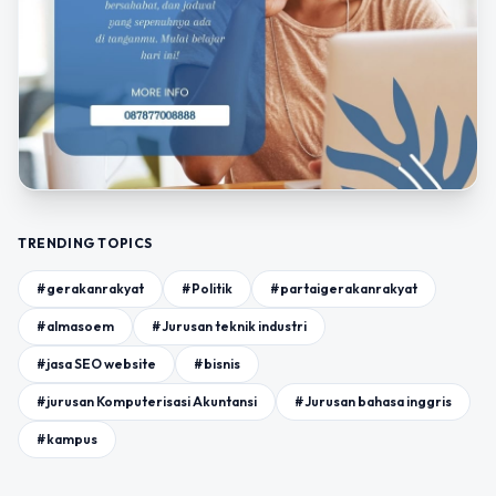
TRENDING TOPICS
#gerakanrakyat
#Politik
#partaigerakanrakyat
#almasoem
#Jurusan teknik industri
#jasa SEO website
#bisnis
#jurusan Komputerisasi Akuntansi
#Jurusan bahasa inggris
#kampus