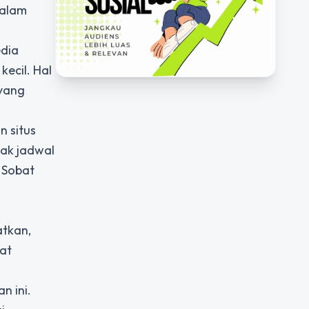
dalam
edia
ecil. Hal
 yang
n situs
ak jadwal
 Sobat
tkan,
pat
n ini.