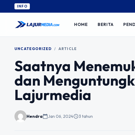
INFO
HOME
BERITA
PEND
UNCATEGORIZED
/
ARTICLE
Saatnya Menemuk
dan Menguntungk
Lajurmedia
Hendra
calendar_today
Jan 06, 2024
schedule
3 tahun