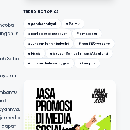
TRENDING TOPICS
encoba
#gerakanrakyat
#Politik
ngan ini
#partaigerakanrakyat
#almasoem
#Jurusan teknik industri
#jasa SEO website
#bisnis
#jurusan Komputerisasi Akuntansi
kah Sobat
#Jurusan bahasa inggris
#kampus
sayuran
embantu
pat
payahnya.
ajurmedia
i dapat