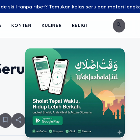
l tanpa ribet? Temukan kelas seru dan materi lengkap hanya 
search
E
KONTEN
KULINER
RELIGI
Seru
bookmark_border
share