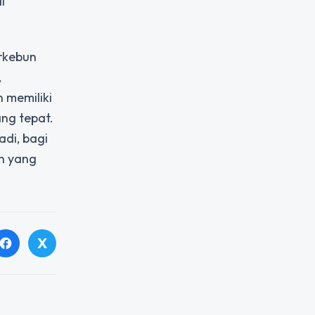
i
erkebun
,
 memiliki
ng tepat.
di, bagi
n yang
X
facebook