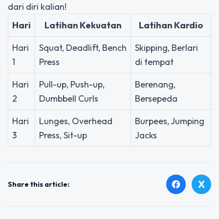
dari diri kalian!
Hari
Latihan Kekuatan
Latihan Kardio
Hari
Squat, Deadlift, Bench
Skipping, Berlari
1
Press
di tempat
Hari
Pull-up, Push-up,
Berenang,
2
Dumbbell Curls
Bersepeda
Hari
Lunges, Overhead
Burpees, Jumping
3
Press, Sit-up
Jacks
X
facebook
Share this article: