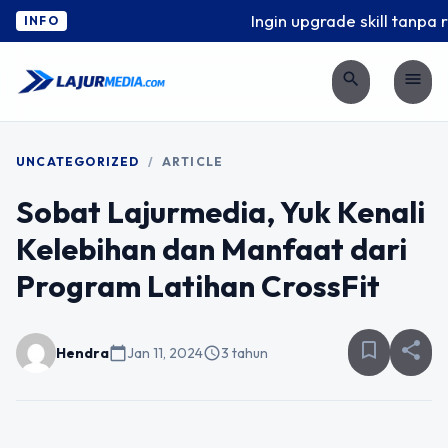
Ingin upgrade skill tanpa r
INFO
search
menu
UNCATEGORIZED
/
ARTICLE
Sobat Lajurmedia, Yuk Kenali
Kelebihan dan Manfaat dari
Program Latihan CrossFit
bookmark_border
share
Hendra
calendar_today
Jan 11, 2024
schedule
3 tahun