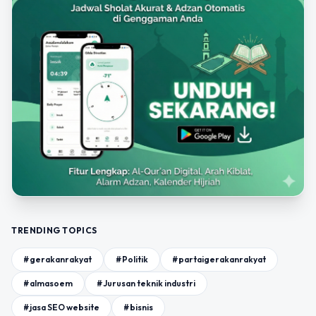
TRENDING TOPICS
#gerakanrakyat
#Politik
#partaigerakanrakyat
#almasoem
#Jurusan teknik industri
#jasa SEO website
#bisnis