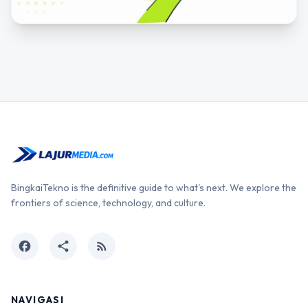
BingkaiTekno is the definitive guide to what's next. We explore the
frontiers of science, technology, and culture.
facebook
share
rss_feed
NAVIGASI